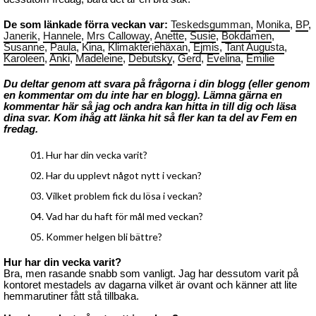
De som länkade förra veckan var:
Teskedsgumman
,
Monika
,
BP
,
Janerik
,
Hannele
,
Mrs Calloway
,
Anette
,
Susie
,
Bokdamen
,
Susanne
,
Paula
,
Kina
,
Klimakteriehäxan
,
Ejmis
,
Tant Augusta
,
Karoleen
,
Anki
,
Madeleine
,
Debutsky
,
Gerd
,
Evelina
,
Emilie
Du deltar genom att svara på frågorna i din blogg (eller genom
en kommentar om du inte har en blogg). Lämna gärna en
kommentar här så jag och andra kan hitta in till dig och läsa
dina svar. Kom ihåg att länka hit så fler kan ta del av Fem en
fredag.
Hur har din vecka varit?
Har du upplevt något nytt i veckan?
Vilket problem fick du lösa i veckan?
Vad har du haft för mål med veckan?
Kommer helgen bli bättre?
Hur har din vecka varit?
Bra, men rasande snabb som vanligt. Jag har dessutom varit på
kontoret mestadels av dagarna vilket är ovant och känner att lite
hemmarutiner fått stå tillbaka.