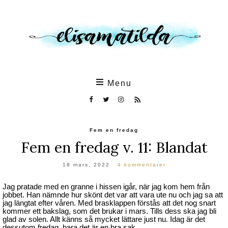
Skip
to
the
content
Menu
Fem en fredag
Fem en fredag v. 11: Blandat
18 mars, 2022
4 kommentarer
Jag pratade med en granne i hissen igår, när jag kom hem från
jobbet. Han nämnde hur skönt det var att vara ute nu och jag sa att
jag längtat efter våren. Med brasklappen förstås att det nog snart
kommer ett bakslag, som det brukar i mars. Tills dess ska jag bli
glad av solen. Allt känns så mycket lättare just nu. Idag är det
dessutom fredag, bara det är en bra sak.