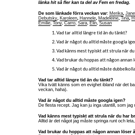
länka hit så fler kan ta del av Fem en fredag.
De som länkade förra veckan var
:
Merika
,
Jane
Debutsky
,
Karoleen
,
Hannele
,
Madeleine
,
Tina
,
H
Emilie
,
Tony
,
Carro
,
Sara
,
Elin
,
Susan
Vad tar alltid längre tid än du tänkt?
Vad är något du alltid måste googla ige
Vad känns mest typiskt att strula när d
Vad brukar du hoppas att någon annan l
Vad är något du alltid måste dubbelkoll
Vad tar alltid längre tid än du tänkt?
Vika tvätt känns som en evighet ibland när det ba
veckan, haha).
Vad är något du alltid måste googla igen?
De flesta recept. Jag kan ju inga utantill, som jag 
Vad känns mest typiskt att strula när du har 
Alltid är det något jag måste springa runt och leta,
Vad brukar du hoppas att någon annan löser å