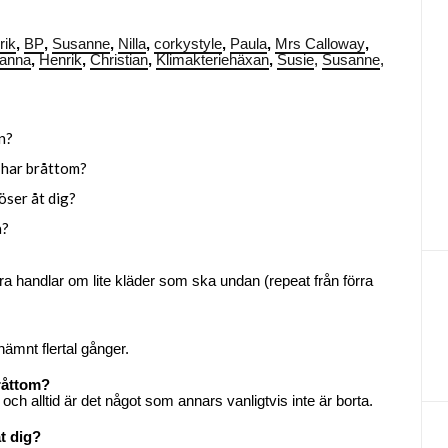
rik
,
BP
,
Susanne
,
Nilla
,
corkystyle
,
Paula
,
Mrs Calloway
,
anna
,
Henrik
,
Christian
,
Klimakteriehäxan
,
Susie
,
Susanne
,
n?
u har bråttom?
öser åt dig?
a?
ra handlar om lite kläder som ska undan (repeat från förra
nämnt flertal gånger.
bråttom?
 och alltid är det något som annars vanligtvis inte är borta.
t dig?