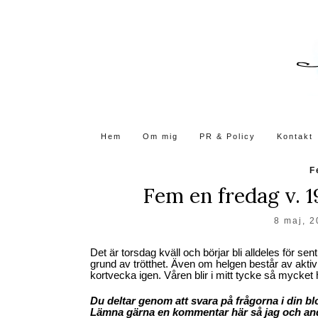
Skip
to
the
content
Hem
Om mig
PR & Policy
Kontakt
F
Fem en fredag v. 1
8 maj, 
Det är torsdag kväll och börjar bli alldeles för se
grund av trötthet. Även om helgen består av aktiv
kortvecka igen. Våren blir i mitt tycke så mycket 
Du deltar genom att svara på frågorna i din b
Lämna gärna en kommentar här så jag och andra 