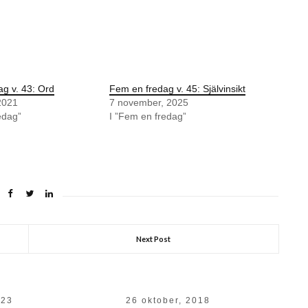
g v. 43: Ord
Fem en fredag v. 45: Självinsikt
2021
7 november, 2025
edag”
I ”Fem en fredag”
Next Post
023
26 oktober, 2018