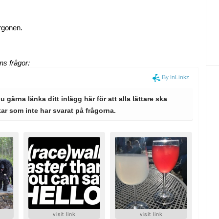
rgonen.
ens
frågor: