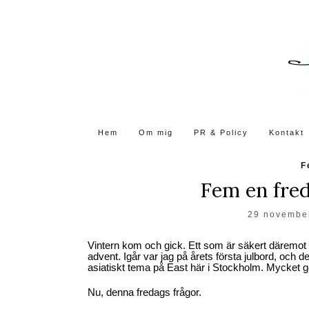
Skip
to
the
content
Hem
Om mig
PR & Policy
Kontakt
F
Fem en fred
29 novembe
Vintern kom och gick. Ett som är säkert däremot ä
advent. Igår var jag på årets första julbord, och d
asiatiskt tema på East här i Stockholm. Mycket go
Nu, denna fredags frågor.