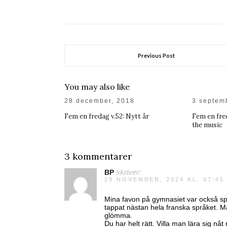
Previous Post
You may also like
28 december, 2018
3 septem
Fem en fredag v.52: Nytt år
Fem en fred
the music
3 kommentarer
BP
skriver:
29 NOVEMBER, 2024 KL. 07:45
Mina favon på gymnasiet var också spr
tappat nästan hela franska språket. Ma
glömma.
Du har helt rätt. Villa man lära sig n