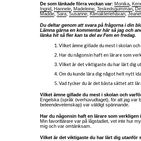
De som länkade förra veckan var
:
Monika
,
Ken
Ingrid
,
Hannele
,
Madeleine
,
Teskedsgumman
,
De
Madde
,
Sara
,
Susanne
,
Klimakteriehäxan
,
Jeanet
Du deltar genom att svara på frågorna i din b
Lämna gärna en kommentar här så jag och andra 
länka hit så fler kan ta del av Fem en fredag.
Vilket ämne gillade du mest i skolan och
Har du någonsin haft en lärare som verk
Vilket är det viktigaste du har lärt dig 
Om du kunde lära dig något helt nytt ida
Vad tycker du är det bästa sättet att lä
Vilket ämne gillade du mest i skolan och varfö
Engelska (språk överhuvudtaget), för att jag var b
beteendevetenskap) var väldigt spännande.
Har du någonsin haft en lärare som verkligen 
Min favoritlärare var på lågstadiet, vet inte hur 
mig och var omtänksam.
Vilket är det viktigaste du har lärt dig utanför