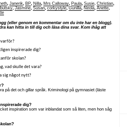
neth
,
Janerik
,
BP
,
Nilla
,
Mrs Calloway
,
Paula
,
Susie
.
Christian
,
butsky
,
Jasmine
,
Susan
,
corkystyle
,
Gunilla
,
Neola
,
Anette
,
te
logg (eller genom en kommentar om du inte har en blogg).
kan hitta in till dig och läsa dina svar. Kom ihåg att
 varför?
ligen inspirerade dig?
utanför skolan?
g, vad skulle det vara?
ra sig något nytt?
r?
ra på det och gillar språk. Kriminologi på gymnasiet (läste
inspirerade dig?
mycket inspiration som var inblandat som så liten, men hon såg
 skolan?