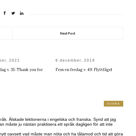
Next Post
ber, 2021
6 december, 2019
ag v. 35: Thank you for
Fem en fredag v. 49: Flyttfågel
SVARA
åk. Älskade lektionerna i engelska och franska. Synd att jag
n måste ju nästan praktisera ett språk dagligen för att inte
åt nytt oavsett vad måste man nöta och ha tålamod och tid att göra