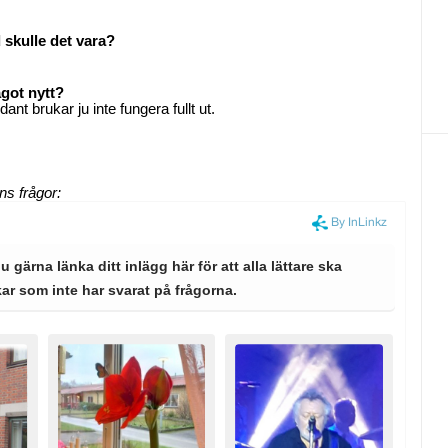
 skulle det vara?
ågot nytt?
ant brukar ju inte fungera fullt ut.
ens
frågor: