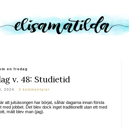
em en fredag
ag v. 48: Studietid
r, 2024
3 kommentarer
r att julsäsongen har börjat, såhär dagarna innan första
et med jobbet. Det blev dock inget traditionellt utan ett med
tt, mätt blev man (jag).