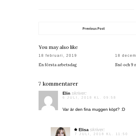
Previous Post
You may also like
18 februari, 2019
18 decem
En första arbetsdag
Snö och 9 
7 kommentarer
Elin
skriver:
6 JULI, 2018 KL. 09:58
Var är den fina muggen köpt? :D
Elisa
skriver:
7 JULI, 2018 KL. 11:50