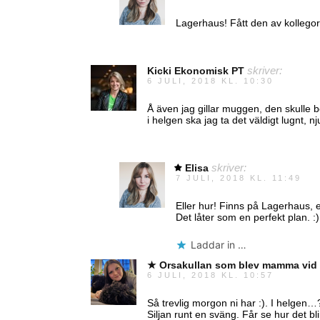
Lagerhaus! Fått den av kollegor
Kicki Ekonomisk PT
skriver:
6 JULI, 2018 KL. 10:30
Å även jag gillar muggen, den skulle b
i helgen ska jag ta det väldigt lugnt, 
Elisa
skriver:
7 JULI, 2018 KL. 11:49
Eller hur! Finns på Lagerhaus, ell
Det låter som en perfekt plan. :)
Laddar in …
★ Orsakullan som blev mamma vid 
6 JULI, 2018 KL. 10:57
Så trevlig morgon ni har :). I helgen…?
Siljan runt en sväng. Får se hur det bl