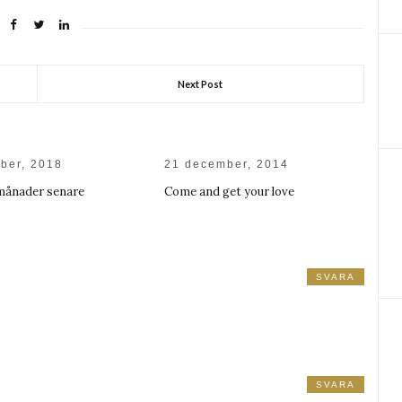
Next Post
ber, 2018
21 december, 2014
månader senare
Come and get your love
SVARA
SVARA