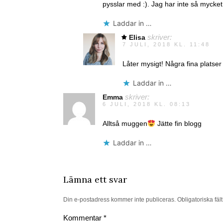
pysslar med :). Jag har inte så mycket t
Laddar in …
Elisa
skriver:
7 JULI, 2018 KL. 11:48
Låter mysigt! Några fina platser
Laddar in …
Emma
skriver:
6 JULI, 2018 KL. 08:13
Alltså muggen
Jätte fin blogg
Laddar in …
Lämna ett svar
Din e-postadress kommer inte publiceras.
Obligatoriska fäl
Kommentar
*