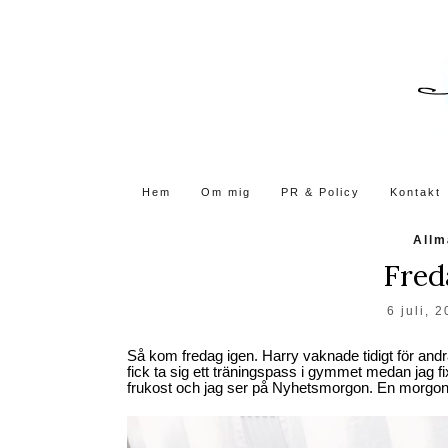
Skip
to
the
content
Hem
Om mig
PR & Policy
Kontakt
Allm
Fre
6 juli, 
Så kom fredag igen. Harry vaknade tidigt för andr
fick ta sig ett träningspass i gymmet medan jag fi
frukost och jag ser på Nyhetsmorgon. En morgon