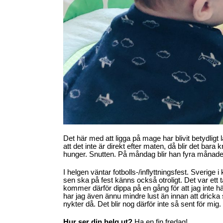
Det här med att ligga på mage har blivit betydligt lä
att det inte är direkt efter maten, då blir det bara 
hunger. Snutten. På måndag blir han fyra månade
I helgen väntar fotbolls-/inflyttningsfest. Sverige i k
sen ska på fest känns också otroligt. Det var ett
kommer därför dippa på en gång för att jag inte 
har jag även ännu mindre lust än innan att dricka so
nykter då. Det blir nog därför inte så sent för mig.
Hur ser din helg ut?
Ha en fin fredag!