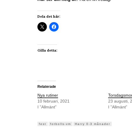
Dela det här:
Gilla detta:
Relaterade
Nya rutiner
Torsdagsmo
10 februari, 2021
23 augusti, 
I ”Allmänt”
I ”Allmänt”
fest
fotbolls-vm
Harry 0-3 månader