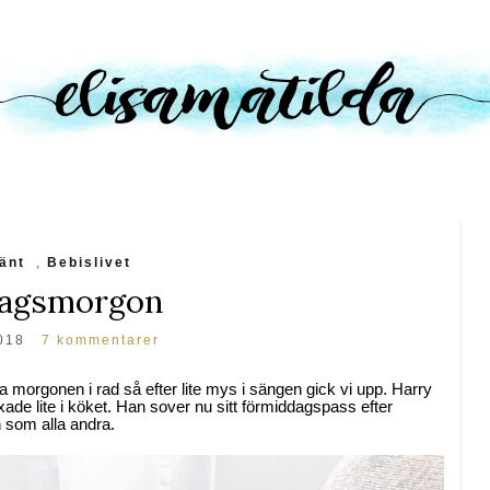
änt
,
Bebislivet
dagsmorgon
2018
7 kommentarer
a morgonen i rad så efter lite mys i sängen gick vi upp. Harry
xade lite i köket. Han sover nu sitt förmiddagspass efter
 som alla andra.