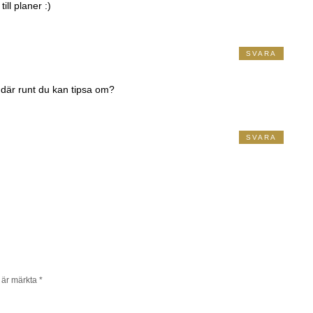
ill planer :)
SVARA
 där runt du kan tipsa om?
SVARA
t är märkta
*