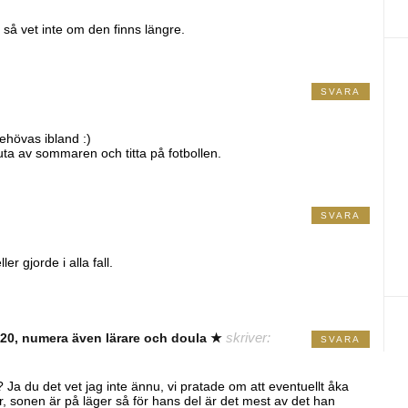
 så vet inte om den finns längre.
SVARA
ehövas ibland :)
njuta av sommaren och titta på fotbollen.
SVARA
er gjorde i alla fall.
20, numera även lärare och doula ★
skriver:
SVARA
 Ja du det vet jag inte ännu, vi pratade om att eventuellt åka
ir, sonen är på läger så för hans del är det mest av det han