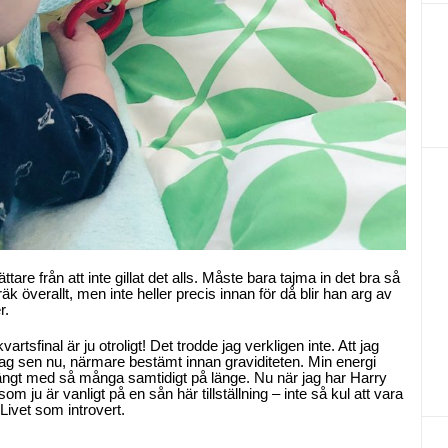
ttare från att inte gillat det alls. Måste bara tajma in det bra så
kräk överallt, men inte heller precis innan för då blir han arg av
r.
vartsfinal är ju otroligt! Det trodde jag verkligen inte. Att jag
 tag sen nu, närmare bestämt innan graviditeten. Min energi
hängt med så många samtidigt på länge. Nu när jag har Harry
m ju är vanligt på en sån här tillställning – inte så kul att vara
 Livet som introvert.