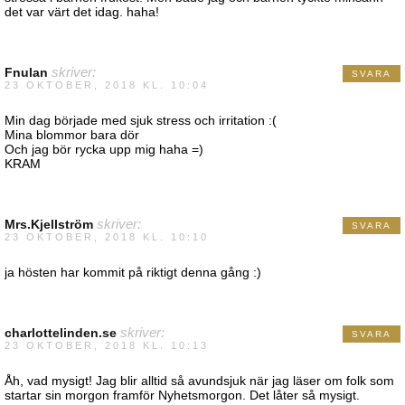
det var värt det idag. haha!
Fnulan
skriver:
SVARA
23 OKTOBER, 2018 KL. 10:04
Min dag började med sjuk stress och irritation :(
Mina blommor bara dör
Och jag bör rycka upp mig haha =)
KRAM
Mrs.Kjellström
skriver:
SVARA
23 OKTOBER, 2018 KL. 10:10
ja hösten har kommit på riktigt denna gång :)
charlottelinden.se
skriver:
SVARA
23 OKTOBER, 2018 KL. 10:13
Åh, vad mysigt! Jag blir alltid så avundsjuk när jag läser om folk som
startar sin morgon framför Nyhetsmorgon. Det låter så mysigt.