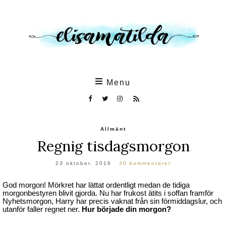
Skip
to
the
content
Menu
Allmänt
Regnig tisdagsmorgon
23 oktober, 2018
30 kommentarer
God morgon! Mörkret har lättat ordentligt medan de tidiga
morgonbestyren blivit gjorda. Nu har frukost ätits i soffan framför
Nyhetsmorgon, Harry har precis vaknat från sin förmiddagslur, och
utanför faller regnet ner.
Hur började din morgon?