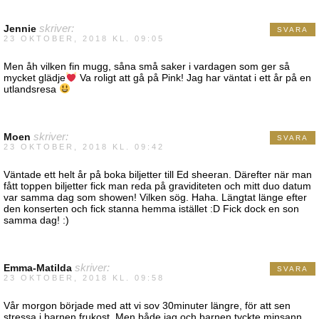
Jennie
skriver:
SVARA
23 OKTOBER, 2018 KL. 09:05
Men åh vilken fin mugg, såna små saker i vardagen som ger så
mycket glädje
Va roligt att gå på Pink! Jag har väntat i ett år på en
utlandsresa
Moen
skriver:
SVARA
23 OKTOBER, 2018 KL. 09:42
Väntade ett helt år på boka biljetter till Ed sheeran. Därefter när man
fått toppen biljetter fick man reda på graviditeten och mitt duo datum
var samma dag som showen! Vilken sög. Haha. Längtat länge efter
den konserten och fick stanna hemma istället :D Fick dock en son
samma dag! :)
Emma-Matilda
skriver:
SVARA
23 OKTOBER, 2018 KL. 09:58
Vår morgon började med att vi sov 30minuter längre, för att sen
stressa i barnen frukost. Men både jag och barnen tyckte minsann