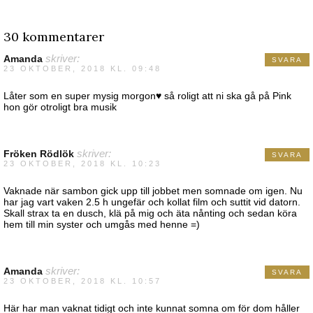
30 kommentarer
Amanda
skriver:
SVARA
23 OKTOBER, 2018 KL. 09:48
Låter som en super mysig morgon♥️ så roligt att ni ska gå på Pink
hon gör otroligt bra musik
Fröken Rödlök
skriver:
SVARA
23 OKTOBER, 2018 KL. 10:23
Vaknade när sambon gick upp till jobbet men somnade om igen. Nu
har jag vart vaken 2.5 h ungefär och kollat film och suttit vid datorn.
Skall strax ta en dusch, klä på mig och äta nånting och sedan köra
hem till min syster och umgås med henne =)
Amanda
skriver:
SVARA
23 OKTOBER, 2018 KL. 10:57
Här har man vaknat tidigt och inte kunnat somna om för dom håller