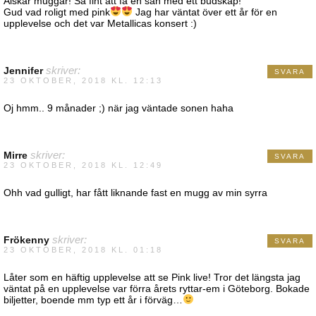
Älskar muggar! Så fint att få en sån med ett budskap!
Gud vad roligt med pink
Jag har väntat över ett år för en
upplevelse och det var Metallicas konsert :)
Jennifer
skriver:
SVARA
23 OKTOBER, 2018 KL. 12:13
Oj hmm.. 9 månader ;) när jag väntade sonen haha
Mirre
skriver:
SVARA
23 OKTOBER, 2018 KL. 12:49
Ohh vad gulligt, har fått liknande fast en mugg av min syrra
Frökenny
skriver:
SVARA
23 OKTOBER, 2018 KL. 01:18
Låter som en häftig upplevelse att se Pink live! Tror det längsta jag
väntat på en upplevelse var förra årets ryttar-em i Göteborg. Bokade
biljetter, boende mm typ ett år i förväg…