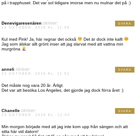
på i trapphuset. Det var sol tidigare imorse men nu mulnar det på :)
Denevigaresenären
skriver:
SVARA
23 OKTOBER, 2018 KL. 11:09
Kul med Pink! Ja, här regnar det också
Det är dock inte kallt
Jag som älskar allt grönt inser att jag slarvat med att vattna min
murgröna
anneli
skriver:
SVARA
23 OKTOBER, 2018 KL. 11:51
Det måste nog vara 20 år. Ärligt.
Det var att besöka Los Angeles, det gjorde jag dock förra året :)
Chanelle
skriver:
SVARA
23 OKTOBER, 2018 KL. 12:04
Min morgon började med att jag inte kom upp från sängen och att
sitta här vid datorn!