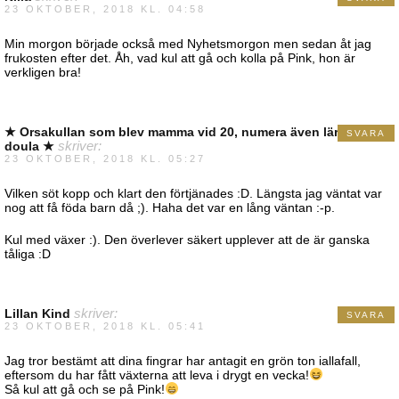
23 OKTOBER, 2018 KL. 04:58
Min morgon började också med Nyhetsmorgon men sedan åt jag
frukosten efter det. Åh, vad kul att gå och kolla på Pink, hon är
verkligen bra!
★ Orsakullan som blev mamma vid 20, numera även lärare och
SVARA
doula ★
skriver:
23 OKTOBER, 2018 KL. 05:27
Vilken söt kopp och klart den förtjänades :D. Längsta jag väntat var
nog att få föda barn då ;). Haha det var en lång väntan :-p.
Kul med växer :). Den överlever säkert upplever att de är ganska
tåliga :D
Lillan Kind
skriver:
SVARA
23 OKTOBER, 2018 KL. 05:41
Jag tror bestämt att dina fingrar har antagit en grön ton iallafall,
eftersom du har fått växterna att leva i drygt en vecka!
Så kul att gå och se på Pink!