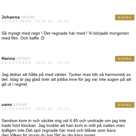
Johanna
skriver:
SVARA
23 OKTOBER, 2018 KL. 06:50
Så mysigt med regn ! Det regnade här med ! Vi började morgonen
med film. Och kaffe :D
Hanna
skriver:
SVARA
23 OKTOBER, 2018 KL. 07:04
Jag älskar att hålla på med växter. Tycker man blir så harmonisk av
det. Idag är jag glad över att jobba inne för jag var inte sugen på att
gå ut i regnet.
carro
skriver:
SVARA
23 OKTOBER, 2018 KL. 07:11
Sambon kom in och väckte mig vid 4:45 och undrade om jag inte
hade hört klockan .Jag trodde att han kom in mitt på natten men
tydligen inte.Det spö regnade här med och blåste som bara
den.Vilken fin mugg du har fått av din kära syster