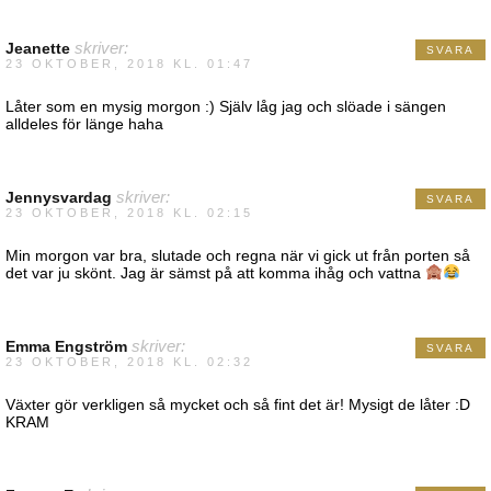
Jeanette
skriver:
SVARA
23 OKTOBER, 2018 KL. 01:47
Låter som en mysig morgon :) Själv låg jag och slöade i sängen
alldeles för länge haha
Jennysvardag
skriver:
SVARA
23 OKTOBER, 2018 KL. 02:15
Min morgon var bra, slutade och regna när vi gick ut från porten så
det var ju skönt. Jag är sämst på att komma ihåg och vattna
Emma Engström
skriver:
SVARA
23 OKTOBER, 2018 KL. 02:32
Växter gör verkligen så mycket och så fint det är! Mysigt de låter :D
KRAM