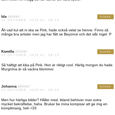
Ida
skriver:
SVARA
23 OKTOBER, 2018 KL. 08:16
Åh vad kul att ni ska se Pink, hade också velat se henne. Finns så
många bra artister men jag har fått se Beyoncé och det slår inget :P
Kamilla
skriver:
SVARA
23 OKTOBER, 2018 KL. 08:19
Så häftigt att kika på Pink. Hon är riktigt cool. Härlig morgon du hade.
Murgröna är så vackra blommor.
Johanna
skriver:
SVARA
23 OKTOBER, 2018 KL. 08:49
Men hur härliga bilder? Håller med, ibland behöver man extra
mycket bekräftelse, haha. Brukar be mina kompisar att ge mig en
komplimang, heh <33