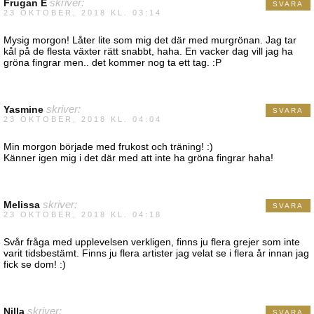
Frugan E
skriver:
SVARA
23 OKTOBER, 2018 KL. 03:14
Mysig morgon! Låter lite som mig det där med murgrönan. Jag tar
kål på de flesta växter rätt snabbt, haha. En vacker dag vill jag ha
gröna fingrar men.. det kommer nog ta ett tag. :P
Yasmine
skriver:
SVARA
23 OKTOBER, 2018 KL. 04:04
Min morgon började med frukost och träning! :)
Känner igen mig i det där med att inte ha gröna fingrar haha!
Melissa
skriver:
SVARA
23 OKTOBER, 2018 KL. 04:18
Svår fråga med upplevelsen verkligen, finns ju flera grejer som inte
varit tidsbestämt. Finns ju flera artister jag velat se i flera år innan jag
fick se dom! :)
Nilla
skriver:
SVARA