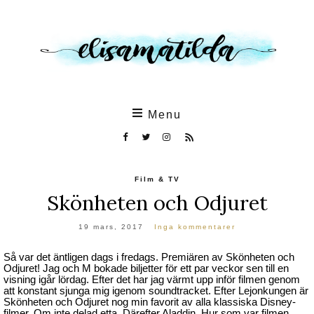
Skip
to
the
content
Menu
Film & TV
Skönheten och Odjuret
19 mars, 2017
Inga kommentarer
Så var det äntligen dags i fredags. Premiären av Skönheten och
Odjuret! Jag och M bokade biljetter för ett par veckor sen till en
visning igår lördag. Efter det har jag värmt upp inför filmen genom
att konstant sjunga mig igenom soundtracket. Efter Lejonkungen är
Skönheten och Odjuret nog min favorit av alla klassiska Disney-
filmer. Om inte delad etta. Därefter Aladdin. Hur som var filmen