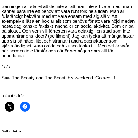
Sanningen är istället att det inte är att man inte vill vara med, man
känner bara inte ett behov att vara runt folk hela tiden. Man är
fullständigt bekväm med att vara ensam med sig själv. Att
exempelvis läsa en bok är allt som behövs för att vara nöjd medan
nästa dag kanske faktiskt innehåller en social aktivitet. Som en bal
på slottet. Och vem vill förresten vara delaktig i en stad som inte
uppmuntrar ens idéer? (se filmen!) Jag kan tycka att många hakar
upp sig på något litet och struntar i andra egenskaper som
självständighet, vara orädd och kunna tänka till. Men det är svårt
när normen inte förstår och därför ser någon som allt för
annorlunda.
/ / / /
Saw The Beauty and The Beast this weekend. Go see it!
Dela det här:
Gilla detta: