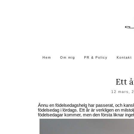
Skip
to
the
content
Hem
Om mig
PR & Policy
Kontakt
Ett 
12 mars, 
Ännu en födelsedagshelg har passerat, och kansk
födelsedag i lördags. Ett år är verkligen en milsto
födelsedagar kommer, men den första liknar inget