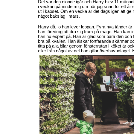
Det var den nionde igår och Harry blev 11 månader.
i veckan påminde mig om när jag snart för ett år s
ut i kaoset. Om en vecka är det dags igen att ge 
något bakslag i mars.
Harry då, jo han lever loppan. Fyra nya tänder är 
han föredrog att dra sig fram på mage. Han kan i
han nu expert på. Han är glad som bara den och 
bra på kvällen. Han älskar fortfarande skärmar oc
titta på alla bilar genom fönsterrutan i köket är o
eller från något av det han gillar överhuvudtaget. 