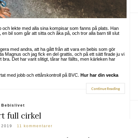
p och lekte med alla sina kompisar som fanns på plats. Han
n bil som går att sitta och åka på, och tror alla barn till slut
eragera med andra, att ha gått från att vara en bebis som gör
a Magnus och jag fick en del grattis, och på ett sätt firade ju vi
 bra. Det har varit slitigt, tårar har fällts, men kärleken har
artat med jobb och ettårskontroll på BVC.
Hur har din vecka
Continue Reading
Bebislivet
t full cirkel
, 2019
11 kommentarer