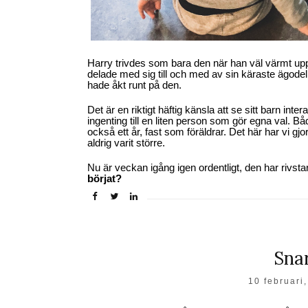
Harry trivdes som bara den när han väl värmt up
delade med sig till och med av sin käraste ägodel, e
hade åkt runt på den.
Det är en riktigt häftig känsla att se sitt barn int
ingenting till en liten person som gör egna val. Båd
också ett år, fast som föräldrar. Det här har vi gjort
aldrig varit större.
Nu är veckan igång igen ordentligt, den har rivst
börjat?
Snar
10 februari