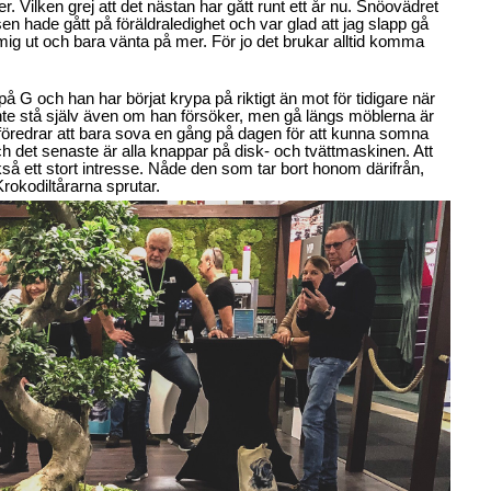
 Vilken grej att det nästan har gått runt ett år nu. Snöovädret
en hade gått på föräldraledighet och var glad att jag slapp gå
mig ut och bara vänta på mer. För jo det brukar alltid komma
på G och han har börjat krypa på riktigt än mot för tidigare när
nte stå själv även om han försöker, men gå längs möblerna är
föredrar att bara sova en gång på dagen för att kunna somna
h det senaste är alla knappar på disk- och tvättmaskinen. Att
ckså ett stort intresse. Nåde den som tar bort honom därifrån,
Krokodiltårarna sprutar.