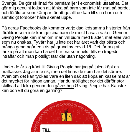
Sverige. De gör skillnad för barnfamiljer i ekonomisk utsatthet. Det
gör mig genuint ledsen att tänka på barn som inte får mat på bordet
och föräldrar som kämpar för att ge allt de kan till sina barn och
samtidigt försöker hålla skenet uppe.
På deras Facebooksida kommer varje dag ledsamma historier från
föräldrar som inte kan ge sina barn de mest basala saker. Genom
Giving People kan man om man vill bidra med kläder, mat eller vad
som nu önskas. Tyvärr har ju inte det här året varit det bästa och
många genomgår en kris på grund av covid-19. Det får mig att
tänka på att man kan ha det hur bra som helst tills en tragedi
inträffar och man plötsligt står där utan någonting.
Under de år jag känt till Giving People har jag på julen köpt en
matkasse. Jag är inte rik, men det finns de som har det sämre.
Även om det kan tyckas vara en liten sak att köpa en kasse mat är
det mycket för någon annan. Har du möjlighet gör det därför stor
skillnad att kika genom den
gåvoshop
Giving People har. Kanske
kan och vill du göra en gärning?