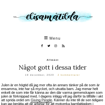
Skip
to
the
content
Menu
Allmänt
Något gott i dessa tider
19 december, 2020
2 kommentarer
Julen är en högtid då jag mer ofta än annars tänker på de som är
ensamma, inte har så mycket, och utsatta barn. Jag menar helt
enkelt de som inte får känna av den där varma gemenskapen som
julen är förknippad med. I dagens inlägg vill jag därför ta tillfälle i akt
att sprida ordet om
Giving People
. Känner du inte till de sen tidigare
kan jag berätta att de arbetar för att motverka barnfattigdom i