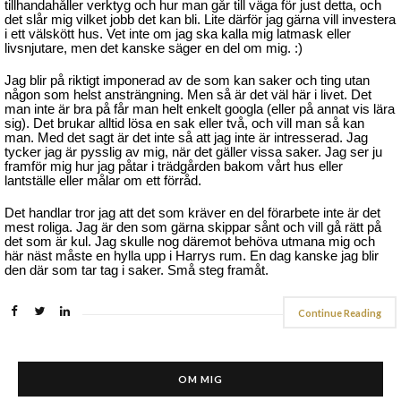
tillhandahåller verktyg och hur man går till väga för just detta, och
det slår mig vilket jobb det kan bli. Lite därför jag gärna vill investera
i ett välskött hus. Vet inte om jag ska kalla mig latmask eller
livsnjutare, men det kanske säger en del om mig. :)
Jag blir på riktigt imponerad av de som kan saker och ting utan
någon som helst ansträngning. Men så är det väl här i livet. Det
man inte är bra på får man helt enkelt googla (eller på annat vis lära
sig). Det brukar alltid lösa en sak eller två, och vill man så kan
man. Med det sagt är det inte så att jag inte är intresserad. Jag
tycker jag är pysslig av mig, när det gäller vissa saker. Jag ser ju
framför mig hur jag påtar i trädgården bakom vårt hus eller
lantställe eller målar om ett förråd.
Det handlar tror jag att det som kräver en del förarbete inte är det
mest roliga. Jag är den som gärna skippar sånt och vill gå rätt på
det som är kul. Jag skulle nog däremot behöva utmana mig och
här näst måste en hylla upp i Harrys rum. En dag kanske jag blir
den där som tar tag i saker. Små steg framåt.
Continue Reading
OM MIG