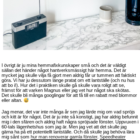
I övrigt är ju mina hemmafixkunskaper små och det är väldigt
sällan det händer något hantverksmässigt här hemma. Det är
mycket jag skulle vilja få gjort men aldrig får ur tummen att faktiskt
göra. Vi har ju dessutom länge pratat om ett lantställe (och nu hus
att bo i!). Hur det i praktiken skulle gå skulle vara roligt att se,
främst för att varken Magnus eller jag vet hur något ska skötas.
Det skulle bli många googlingar för att få till en rabatt med blommor
eller altan.
Jag menar, det var inte många år sen jag lärde mig om vad spröjs
och kitt är för något. Det är ju inte så konstigt, jag har aldrig befunnit
mig i den sfären och aldrig haft några spröjsade fönster. Uppvuxen i
60-tals lägenhetshus som jag är. Men jag vet att det skulle jag
gärna ha på ett potentiellt lantställe. Och då skulle jag behöva lära
mig sånt som
hur man renoverar gamla fönster
.
Speedheater