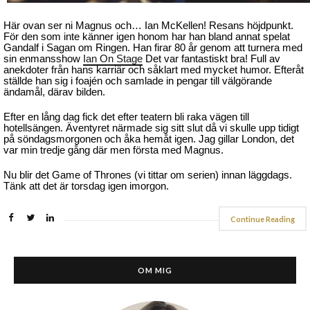
Här ovan ser ni Magnus och… Ian McKellen! Resans höjdpunkt.
För den som inte känner igen honom har han bland annat spelat
Gandalf i Sagan om Ringen. Han firar 80 år genom att turnera med
sin enmansshow
Ian On Stage
Det var fantastiskt bra! Full av
anekdoter från hans karriär och såklart med mycket humor. Efteråt
ställde han sig i foajén och samlade in pengar till välgörande
ändamål, därav bilden.
Efter en lång dag fick det efter teatern bli raka vägen till
hotellsängen. Äventyret närmade sig sitt slut då vi skulle upp tidigt
på söndagsmorgonen och åka hemåt igen. Jag gillar London, det
var min tredje gång där men första med Magnus.
Nu blir det Game of Thrones (vi tittar om serien) innan läggdags.
Tänk att det är torsdag igen imorgon.
Continue Reading
OM MIG