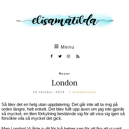
Skip
to
the
content
Menu
Resor
London
16 oktober, 2019
7 kommentarer
Så blev det en helg utan uppdatering. Det går inte att ta mig på
orden längre, helt enkelt. Det blev fullt upp även om jag inte gjorde
så mycket, en liten förkylning bestämde sig för att visa sig igen så
försökte vila så mycket det gick.
Men London! Vi åkte ju dit för två helger sen för att fira att vi varit