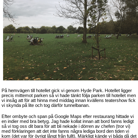
På hemvägen till hotellet gick vi genom Hyde Park. Hotellet ligger
precis mittemot parken så vi hade tänkt följa parken till hotellet men
vi insåg att för att hinna med middag innan kvällens teatershow fick
vi skynda på lite och tog därför tunnelbanan.
Efter ombyte och span på Google Maps efter restaurang hittade vi
en indier med bra betyg. Jag hade kollat innan att bord fanns ledigt
så vi tog oss dit bara för att bli nekade i dörren av chefen (tror vi)
med förklaringen att det inte fanns några lediga bord den tiden vi
kom (det var för övrigt långt från fullt). Märkligt kände vi båda då det