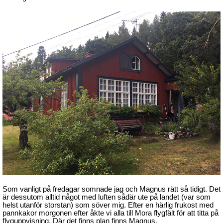
Som vanligt på fredagar somnade jag och Magnus rätt så tidigt. Det
är dessutom alltid något med luften sådär ute på landet (var som
helst utanför storstan) som söver mig. Efter en härlig frukost med
pannkakor morgonen efter åkte vi alla till Mora flygfält för att titta på
flyguppvisning. Där det finns plan finns Magnus.