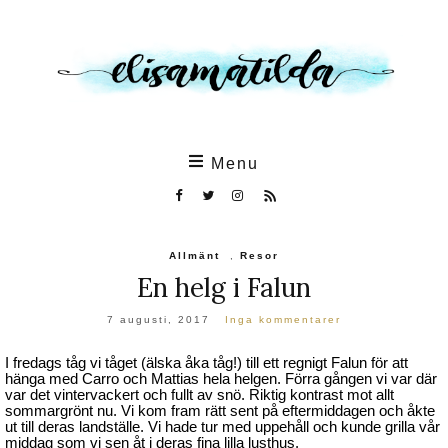
Skip
to
the
content
Menu
Allmänt
,
Resor
En helg i Falun
7 augusti, 2017
Inga kommentarer
I fredags tåg vi tåget (älska åka tåg!) till ett regnigt Falun för att
hänga med Carro och Mattias hela helgen. Förra gången vi var där
var det vintervackert och fullt av snö. Riktig kontrast mot allt
sommargrönt nu. Vi kom fram rätt sent på eftermiddagen och åkte
ut till deras landställe. Vi hade tur med uppehåll och kunde grilla vår
middag som vi sen åt i deras fina lilla lusthus.