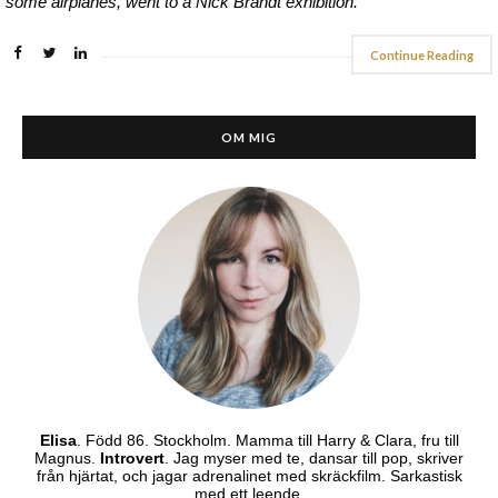
some airplanes, went to a Nick Brandt exhibition.
Continue Reading
OM MIG
Elisa
. Född 86. Stockholm. Mamma till Harry & Clara, fru till
Magnus.
Introvert
. Jag myser med te, dansar till pop, skriver
från hjärtat, och jagar adrenalinet med skräckfilm. Sarkastisk
med ett leende.