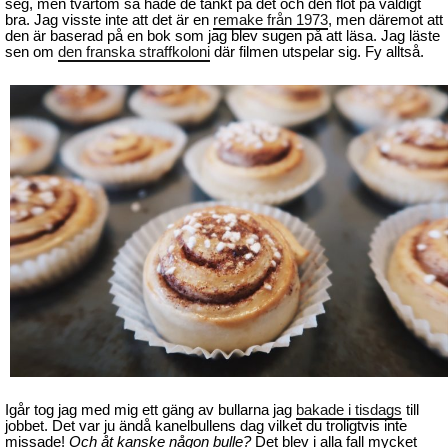
seg, men tvärtom så hade de tänkt på det och den flöt på väldigt
bra. Jag visste inte att det är en
remake från 1973
, men däremot att
den är baserad på en bok som jag blev sugen på att läsa. Jag läste
sen om
den franska straffkoloni
där filmen utspelar sig. Fy alltså.
Igår tog jag med mig ett gäng av bullarna jag
bakade i tisdags
till
jobbet. Det var ju ändå kanelbullens dag vilket du troligtvis inte
missade!
Och åt kanske någon bulle?
Det blev i alla fall mycket