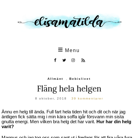
Skip
to
the
content
Menu
Allmänt
,
Bebislivet
Fläng hela helgen
8 oktober, 2018
39 kommentarer
Ännu en helg till ända. Full fart hela tiden hit och dit och när jag
äntligen fick sätta mig i min kära soffa igår försvann min sista
gnutta energi. Men vilken bra helg det har varit.
Hur har din helg
varit?
Magnus och jag tog oss som sagt ut i fredags för att fira våra fyra