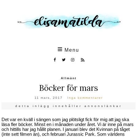
Skip
to
the
content
Menu
Allmänt
Böcker för mars
11 mars, 2017
Inga kommentarer
detta inlägg innehåller annonslänkar
Det var en kväll i sängen som jag plötsligt fick för mig att jag ska
läsa fler böcker. Minst en i månaden under året. Vi är inne på mars
och hittills har jag hållit planen. I januari blev det Kvinnan på tåget
(inte sett filmen än), och februari Jurassic Park. Som världens