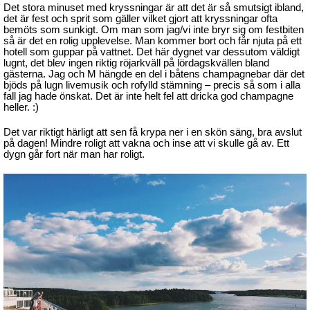
Det stora minuset med kryssningar är att det är så smutsigt ibland,
det är fest och sprit som gäller vilket gjort att kryssningar ofta
bemöts som sunkigt. Om man som jag/vi inte bryr sig om festbiten
så är det en rolig upplevelse. Man kommer bort och får njuta på ett
hotell som guppar på vattnet. Det här dygnet var dessutom väldigt
lugnt, det blev ingen riktig röjarkväll på lördagskvällen bland
gästerna. Jag och M hängde en del i båtens champagnebar där det
bjöds på lugn livemusik och rofylld stämning – precis så som i alla
fall jag hade önskat. Det är inte helt fel att dricka god champagne
heller. :)
Det var riktigt härligt att sen få krypa ner i en skön säng, bra avslut
på dagen! Mindre roligt att vakna och inse att vi skulle gå av. Ett
dygn går fort när man har roligt.