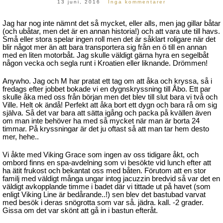
13 juni, 2016
Inga kommentarer
Jag har nog inte nämnt det så mycket, eller alls, men jag gillar båtar
(och ubåtar, men det är en annan historia!) och att vara ute till havs.
Små eller stora spelar ingen roll men det är såklart roligare när det
blir något mer än att bara transportera sig från en ö till en annan
med en liten motorbåt. Jag skulle väldigt gärna hyra en segelbåt
någon vecka och segla runt i Kroatien eller liknande. Drömmen!
Anywho. Jag och M har pratat ett tag om att åka och kryssa, så i
fredags efter jobbet bokade vi en dygnskryssning till Åbo. Ett par
skulle åka med oss från början men det blev till slut bara vi två och
Ville. Helt ok ändå! Perfekt att åka bort ett dygn och bara rå om sig
själva. Så det var bara att sätta igång och packa på kvällen även
om man inte behöver ha med så mycket när man är borta 24
timmar. På kryssningar är det ju oftast så att man tar hem desto
mer, hehe..
Vi åkte med Viking Grace som ingen av oss tidigare åkt, och
ombord finns en spa-avdelning som vi besökte vid lunch efter att
ha ätit frukost och bekantat oss med båten. Förutom att en stor
familj med väldigt många ungar intog jacuzzin bredvid så var det en
väldigt avkopplande timme i badet där vi tittade ut på havet (som
enligt Viking Line är bedårande..!) sen blev det bastubad varvat
med besök i deras snögrotta som var så. jädra. kall. -2 grader.
Gissa om det var skönt att gå in i bastun efteråt.