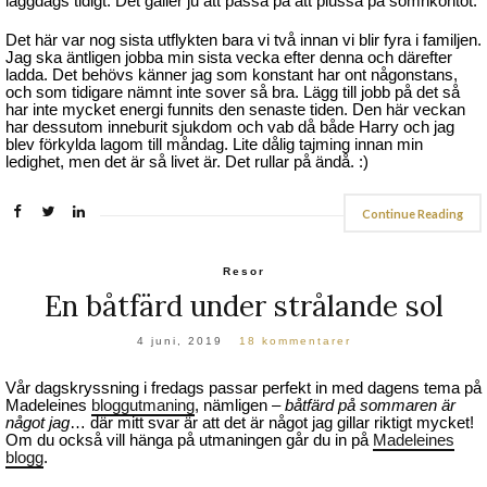
läggdags tidigt. Det gäller ju att passa på att plussa på sömnkontot.
Det här var nog sista utflykten bara vi två innan vi blir fyra i familjen.
Jag ska äntligen jobba min sista vecka efter denna och därefter
ladda. Det behövs känner jag som konstant har ont någonstans,
och som tidigare nämnt inte sover så bra. Lägg till jobb på det så
har inte mycket energi funnits den senaste tiden. Den här veckan
har dessutom inneburit sjukdom och vab då både Harry och jag
blev förkylda lagom till måndag. Lite dålig tajming innan min
ledighet, men det är så livet är. Det rullar på ändå. :)
Continue Reading
Resor
En båtfärd under strålande sol
4 juni, 2019
18 kommentarer
Vår dagskryssning i fredags passar perfekt in med dagens tema på
Madeleines
bloggutmaning
, nämligen –
båtfärd på sommaren är
något jag
… där mitt svar är att det är något jag gillar riktigt mycket!
Om du också vill hänga på utmaningen går du in på
Madeleines
blogg
.