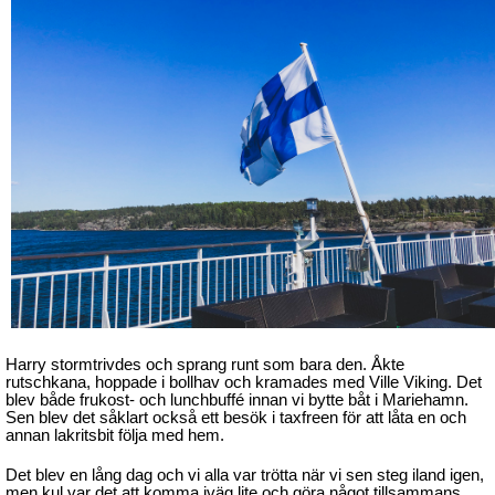
Harry stormtrivdes och sprang runt som bara den. Åkte
rutschkana, hoppade i bollhav och kramades med Ville Viking. Det
blev både frukost- och lunchbuffé innan vi bytte båt i Mariehamn.
Sen blev det såklart också ett besök i taxfreen för att låta en och
annan lakritsbit följa med hem.
Det blev en lång dag och vi alla var trötta när vi sen steg iland igen,
men kul var det att komma iväg lite och göra något tillsammans