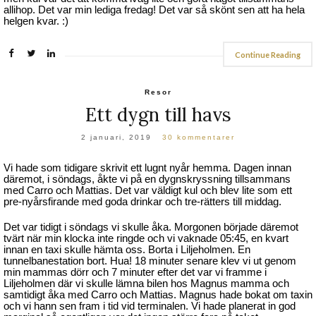
allihop. Det var min lediga fredag! Det var så skönt sen att ha hela
helgen kvar. :)
Continue Reading
Resor
Ett dygn till havs
2 januari, 2019
30 kommentarer
Vi hade som tidigare skrivit ett lugnt nyår hemma. Dagen innan
däremot, i söndags, åkte vi på en dygnskryssning tillsammans
med Carro och Mattias. Det var väldigt kul och blev lite som ett
pre-nyårsfirande med goda drinkar och tre-rätters till middag.
Det var tidigt i söndags vi skulle åka. Morgonen började däremot
tvärt när min klocka inte ringde och vi vaknade 05:45, en kvart
innan en taxi skulle hämta oss. Borta i Liljeholmen. En
tunnelbanestation bort. Hua! 18 minuter senare klev vi ut genom
min mammas dörr och 7 minuter efter det var vi framme i
Liljeholmen där vi skulle lämna bilen hos Magnus mamma och
samtidigt åka med Carro och Mattias. Magnus hade bokat om taxin
och vi hann sen fram i tid vid terminalen. Vi hade planerat in god