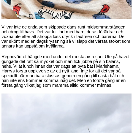
Vi var inte de enda som skippade dans runt midsommarstången
och drog till havs. Det var full fart med barn, deras föräldrar och
vuxna ute efter att shoppa loss dryck i taxfreen och barerna. Det
var skönt med en dagskryssning så vi slapp det värsta stöket som
annars kan uppstå om kvällarna.
Regnovädret hängde med under det mesta av resan. Ute på havet
gungade det rätt så mycket och man fick jobba på sin balans,
hehe. Vi åt lunch innan det var dags att byta båt i Mariehamn.
Harrys första upplevelse av ett nytt land! Inte för att det var så
speciellt när man bara slussas genom en gång till nästa båt och
han inte ens kommer komma ihåg det. Men en första gång är en
första gång vilket jag som mamma alltid kommer minnas.