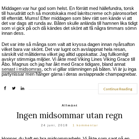
Middagen var hur god som helst. En förrätt med hällefundra, torsk
till huvudrätt och så morotskaka med lakritscreme och päronsorbet
till efterrätt. Mums! Efter middagen som blev rätt sen kände vi att
det var dags att runda av. Båten skulle anlända till hamnen lika tidigt
som vi gick på och då kändes det skönt att få några timmars sömn
innan dess.
Det var inte så många som valt att kryssa dagen innan nyårsafton
vilket bara var skönt. Det var lugnt och avslappnat hela resan,
särskilt vid måltiderna vilket jag alltid uppskattar. Jag fullkomligt
avskyr stimmiga miljöer. Vi åkte med Viking Lines Viking Grace till
Åbo. Magnus och jag har åkt med Grace tidigare, bland annat
senast i midsomras
, och vi gillar stämningen på båten. Vi är ju inga
partynissar men hänger gärna i deras avslappnade champagnebar.
Continue Reading
Allmänt
Ingen midsommar utan regn
24 juni, 2018
1 kommentar
Hoppas du haft en bra midsommarhelg. Vi åkte som sagt på en