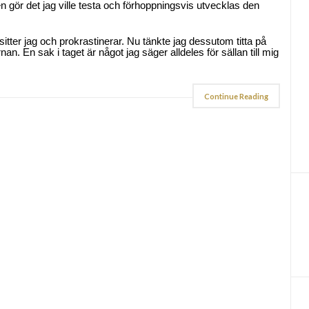
en gör det jag ville testa och förhoppningsvis utvecklas den
itter jag och prokrastinerar. Nu tänkte jag dessutom titta på
an. En sak i taget är något jag säger alldeles för sällan till mig
Continue Reading