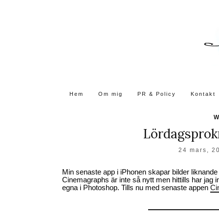
Skip
to
the
content
Hem
Om mig
PR & Policy
Kontakt
W
Lördagsprok
24 mars, 2
Min senaste app i iPhonen skapar bilder liknand
Cinemagraphs är inte så nytt men hittills har jag in
egna i Photoshop. Tills nu med senaste appen
Ci