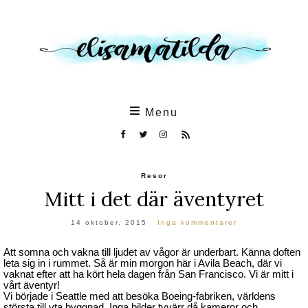
Skip
to
the
content
Menu
Resor
Mitt i det där äventyret
14 oktober, 2015
Inga kommentarer
Att somna och vakna till ljudet av vågor är underbart. Känna doften
leta sig in i rummet. Så är min morgon här i Avila Beach, där vi
vaknat efter att ha kört hela dagen från San Francisco. Vi är mitt i
vårt äventyr!
Vi började i Seattle med att besöka Boeing-fabriken, världens
största till yta byggnad. Inga bilder tyvärr då kameror och