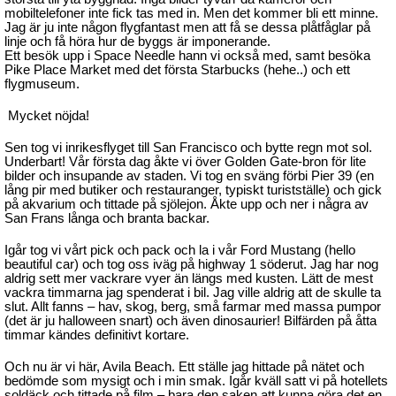
mobiltelefoner inte fick tas med in. Men det kommer bli ett minne.
Jag är ju inte någon flygfantast men att få se dessa plåtfåglar på
linje och få höra hur de byggs är imponerande.
Ett besök upp i Space Needle hann vi också med, samt besöka
Pike Place Market med det första Starbucks (hehe..) och ett
flygmuseum.
Mycket nöjda!
Sen tog vi inrikesflyget till San Francisco och bytte regn mot sol.
Underbart! Vår första dag åkte vi över Golden Gate-bron för lite
bilder och insupande av staden. Vi tog en sväng förbi Pier 39 (en
lång pir med butiker och restauranger, typiskt turistställe) och gick
på akvarium och tittade på sjölejon. Åkte upp och ner i några av
San Frans långa och branta backar.
Igår tog vi vårt pick och pack och la i vår Ford Mustang (hello
beautiful car) och tog oss iväg på highway 1 söderut. Jag har nog
aldrig sett mer vackrare vyer än längs med kusten. Lätt de mest
vackra timmarna jag spenderat i bil. Jag ville aldrig att de skulle ta
slut. Allt fanns – hav, skog, berg, små farmar med massa pumpor
(det är ju halloween snart) och även dinosaurier! Bilfärden på åtta
timmar kändes definitivt kortare.
Och nu är vi här, Avila Beach. Ett ställe jag hittade på nätet och
bedömde som mysigt och i min smak. Igår kväll satt vi på hotellets
soldäck och tittade på film – bara den saken att kunna göra det en