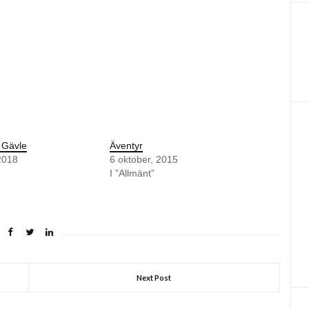
n Gävle
Äventyr
2018
6 oktober, 2015
I ”Allmänt”
Next Post