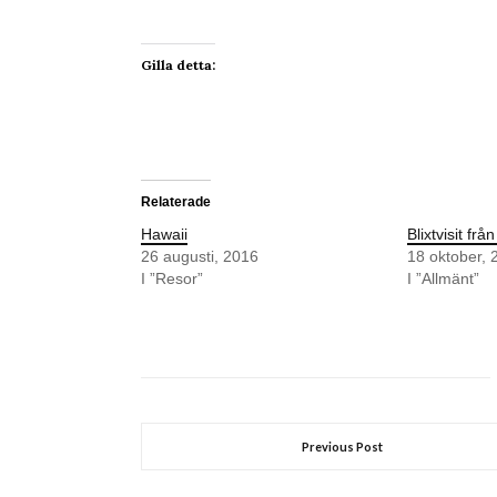
Gilla detta:
Relaterade
Hawaii
Blixtvisit frå
26 augusti, 2016
18 oktober, 
I ”Resor”
I ”Allmänt”
Previous Post