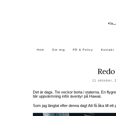
Skip
to
the
content
Hem
Om mig
PR & Policy
Kontakt
Redo 
11 oktober, 
Det är dags. Tre veckor borta i staterna. En flyg
blir uppvärmning inför äventyr på Hawaii.
Som jag längtat efter denna dag! Att få åka till et