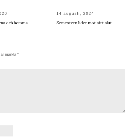
2020
14 augusti, 2024
arna och hemma
Semestern lider mot sitt slut
t är märkta
*