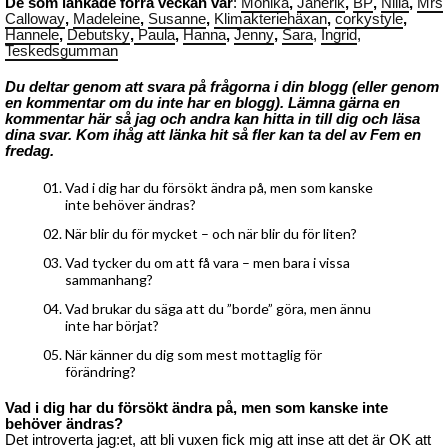
De som länkade förra veckan var
:
Monika
,
Janerik
,
BP
,
Nilla
,
Mrs
Calloway
,
Madeleine
,
Susanne
,
Klimakteriehäxan
,
corkystyle
,
Hannele
,
Debutsky
,
Paula
,
Hanna
,
Jenny
,
Sara
,
Ingrid
,
Teskedsgumman
Du deltar genom att svara på frågorna i din blogg (eller genom
en kommentar om du inte har en blogg). Lämna gärna en
kommentar här så jag och andra kan hitta in till dig och läsa
dina svar. Kom ihåg att länka hit så fler kan ta del av Fem en
fredag.
Vad i dig har du försökt ändra på, men som kanske
inte behöver ändras?
När blir du för mycket – och när blir du för liten?
Vad tycker du om att få vara – men bara i vissa
sammanhang?
Vad brukar du säga att du ”borde” göra, men ännu
inte har börjat?
När känner du dig som mest mottaglig för
förändring?
Vad i dig har du försökt ändra på, men som kanske inte
behöver ändras?
Det introverta jag:et, att bli vuxen fick mig att inse att det är OK att