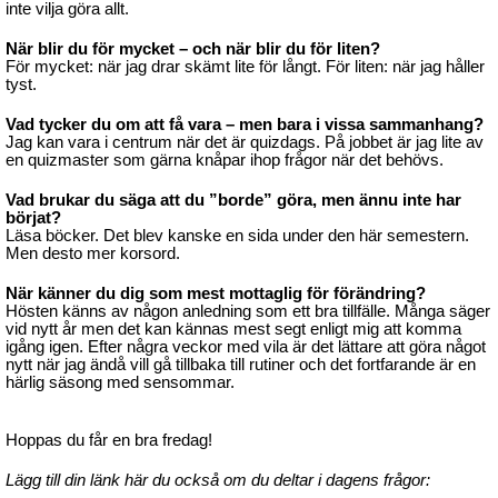
inte vilja göra allt.
När blir du för mycket – och när blir du för liten?
För mycket: när jag drar skämt lite för långt. För liten: när jag håller
tyst.
Vad tycker du om att få vara – men bara i vissa sammanhang?
Jag kan vara i centrum när det är quizdags. På jobbet är jag lite av
en quizmaster som gärna knåpar ihop frågor när det behövs.
Vad brukar du säga att du ”borde” göra, men ännu inte har
börjat?
Läsa böcker. Det blev kanske en sida under den här semestern.
Men desto mer korsord.
När känner du dig som mest mottaglig för förändring?
Hösten känns av någon anledning som ett bra tillfälle. Många säger
vid nytt år men det kan kännas mest segt enligt mig att komma
igång igen. Efter några veckor med vila är det lättare att göra något
nytt när jag ändå vill gå tillbaka till rutiner och det fortfarande är en
härlig säsong med sensommar.
Hoppas du får en bra fredag!
Lägg till din länk här du också om du deltar i dagens
frågor: