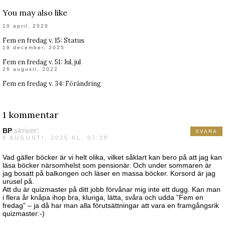
You may also like
10 april, 2020
Fem en fredag v. 15: Status
19 december, 2025
Fem en fredag v. 51: Jul, jul
26 augusti, 2022
Fem en fredag v. 34: Förändring
1 kommentar
BP
skriver:
SVARA
8 AUGUSTI, 2025 KL. 07:38
Vad gäller böcker är vi helt olika, vilket såklart kan bero på att jag kan
läsa böcker närsomhelst som pensionär. Och under sommaren är
jag bosatt på balkongen och läser en massa böcker. Korsord är jag
urusel på.
Att du är quizmaster på ditt jobb förvånar mig inte ett dugg. Kan man
i flera år knåpa ihop bra, kluriga, lätta, svåra och udda ”Fem en
fredag” – ja då har man alla förutsättningar att vara en framgångsrik
quizmaster:-)