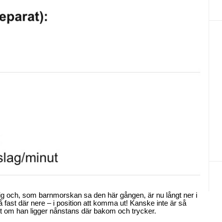
ig och, som barnmorskan sa den här gången, är nu långt ner i
så fast där nere – i position att komma ut! Kanske inte är så
ont om han ligger nånstans där bakom och trycker.