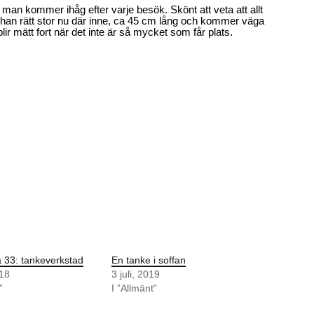
tid man kommer ihåg efter varje besök. Skönt att veta att allt
 han rätt stor nu där inne, ca 45 cm lång och kommer väga
blir mätt fort när det inte är så mycket som får plats.
 33: tankeverkstad
En tanke i soffan
018
3 juli, 2019
”
I ”Allmänt”