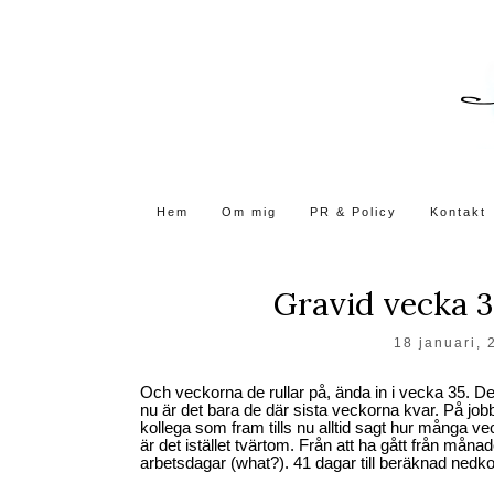
Skip
to
the
content
Hem
Om mig
PR & Policy
Kontakt
Gravid vecka 3
18 januari, 
Och veckorna de rullar på, ända in i vecka 35. De
nu är det bara de där sista veckorna kvar. På jo
kollega som fram tills nu alltid sagt hur många ve
är det istället tvärtom. Från att ha gått från måna
arbetsdagar (what?). 41 dagar till beräknad nedk