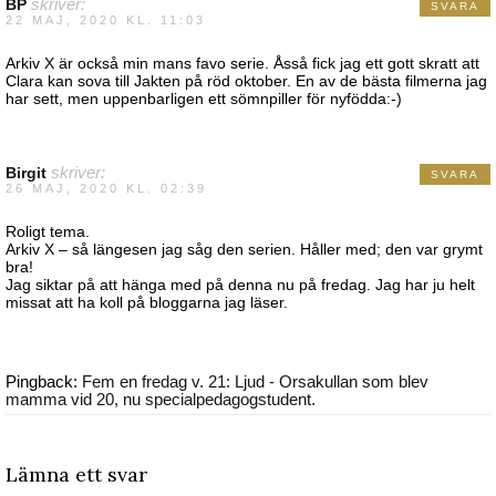
BP
skriver:
SVARA
22 MAJ, 2020 KL. 11:03
Arkiv X är också min mans favo serie. Åsså fick jag ett gott skratt att
Clara kan sova till Jakten på röd oktober. En av de bästa filmerna jag
har sett, men uppenbarligen ett sömnpiller för nyfödda:-)
Birgit
skriver:
SVARA
26 MAJ, 2020 KL. 02:39
Roligt tema.
Arkiv X – så längesen jag såg den serien. Håller med; den var grymt
bra!
Jag siktar på att hänga med på denna nu på fredag. Jag har ju helt
missat att ha koll på bloggarna jag läser.
Pingback:
Fem en fredag v. 21: Ljud - Orsakullan som blev
mamma vid 20, nu specialpedagogstudent.
Lämna ett svar