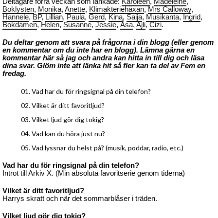
Deltagare förra veckan som länkade:
Karoleen
,
Madeleine
,
Boklysten
,
Monika
,
Anette
,
Klimakteriehäxan
,
Mrs Calloway
,
Hannele
,
BP
,
Lillian
,
Paula
,
Gerd
,
Kina
,
Saija
,
Musikanta
,
Ingrid
,
Bokdamen
,
Helen
,
Susanne
,
Jessie
,
Åsa
,
Ajli
,
Cizi
.
Du deltar genom att svara på frågorna i din blogg (eller genom
en kommentar om du inte har en blogg). Lämna gärna en
kommentar här så jag och andra kan hitta in till dig och läsa
dina svar. Glöm inte att länka hit så fler kan ta del av Fem en
fredag.
Vad har du för ringsignal på din telefon?
Vilket är ditt favoritljud?
Vilket ljud gör dig tokig?
Vad kan du höra just nu?
Vad lyssnar du helst på? (musik, poddar, radio, etc.)
Vad har du för ringsignal på din telefon?
Introt till Arkiv X. (Min absoluta favoritserie genom tiderna)
Vilket är ditt favoritljud?
Harrys skratt och när det sommarblåser i träden.
Vilket ljud gör dig tokig?