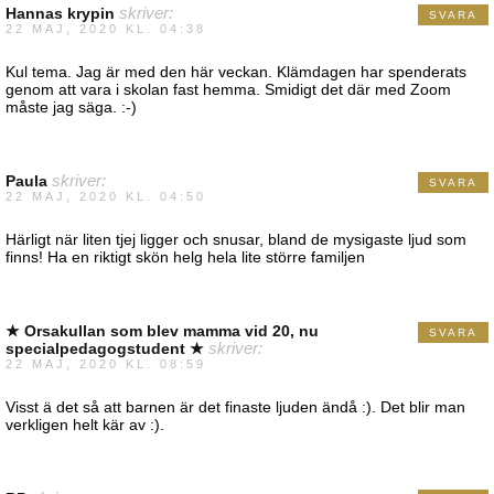
Hannas krypin
skriver:
SVARA
22 MAJ, 2020 KL. 04:38
Kul tema. Jag är med den här veckan. Klämdagen har spenderats
genom att vara i skolan fast hemma. Smidigt det där med Zoom
måste jag säga. :-)
Paula
skriver:
SVARA
22 MAJ, 2020 KL. 04:50
Härligt när liten tjej ligger och snusar, bland de mysigaste ljud som
finns! Ha en riktigt skön helg hela lite större familjen
★ Orsakullan som blev mamma vid 20, nu
SVARA
specialpedagogstudent ★
skriver:
22 MAJ, 2020 KL. 08:59
Visst ä det så att barnen är det finaste ljuden ändå :). Det blir man
verkligen helt kär av :).