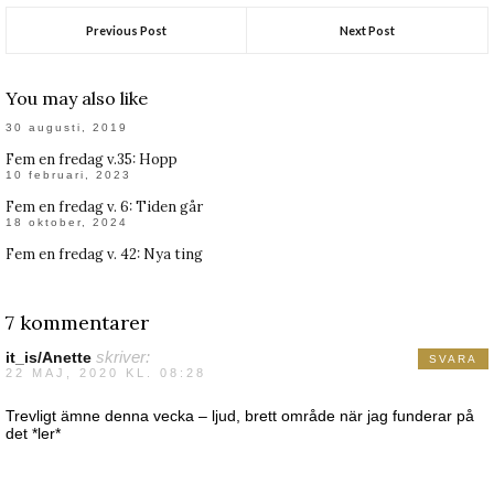
Previous Post
Next Post
You may also like
30 augusti, 2019
Fem en fredag v.35: Hopp
10 februari, 2023
Fem en fredag v. 6: Tiden går
18 oktober, 2024
Fem en fredag v. 42: Nya ting
7 kommentarer
it_is/Anette
skriver:
SVARA
22 MAJ, 2020 KL. 08:28
Trevligt ämne denna vecka – ljud, brett område när jag funderar på
det *ler*