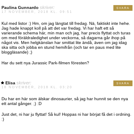
Paulina Gunnardo
skriver:
SVARA
17 NOVEMBER, 2018 KL. 09:51
Kul med listor :) Hm, om jag längtat till fredag. Nä, faktiskt inte hehe.
Jag hade knappt koll på att det var fredag. Vi har haft ett så
varierande schema här, min man och jag, har precis flyttat och turas
om med föräldraledighet under veckorna, så dagarna går ihop på
något vis. Men helgkänslan har smittat lite ändå, även om jag idag
ska sitta och jobba en stund hemifrån (och tar en paus med lite
bloggläsande) ;)
Har du sett nya Jurassic Park-filmen föresten?
Elisa
skriver:
SVARA
18 NOVEMBER, 2018 KL. 03:20
Du har en här som älskar dinosaurier, så jag har hunnit se den nya
ett antal gånger. ;) :D
Just det, ni har ju flyttat! Så kul! Hoppas ni har börjat få det i ordning.
:)