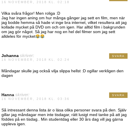
16 NOVEMBER, 2018 KL. 02:18
Vilka svåra frågor! Men roliga :D
Jag har ingen aning om hur många gånger jag sett en film, men när
jag bodde hemma så hade vi inge bra internet, vilket resultera att jag
kollade mycket på DVD om och om igen. Har alltid film i bakgrunden
om jag gör något. Så jag har nog en hel del filmer som jag sett
alldeles för mycket
Johanna
skriver:
SVARA
16 NOVEMBER, 2018 KL. 02:24
Måndagar skulle jag också vilja slippa hellst :D ogillar verkligen den
dagen
Hanna
skriver:
SVARA
16 NOVEMBER, 2018 KL. 03:36
Så intressant denna lista är o läsa olika personer svara på den. Själv
gillar jag måndagar men inte tisdagar, rätt lusigt med tanke på att jag
föddes på en tisdag.. Min studentdag eller 30 års dag vill jag gärna
uppleva igen.