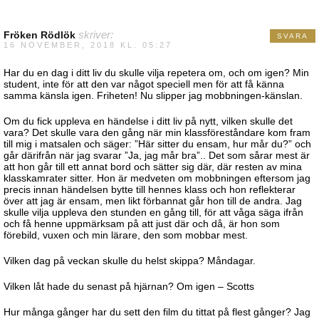
Fröken Rödlök
skriver:
SVARA
16 NOVEMBER, 2018 KL. 05:27
Har du en dag i ditt liv du skulle vilja repetera om, och om igen? Min
student, inte för att den var något speciell men för att få känna
samma känsla igen. Friheten! Nu slipper jag mobbningen-känslan.
Om du fick uppleva en händelse i ditt liv på nytt, vilken skulle det
vara? Det skulle vara den gång när min klassföreståndare kom fram
till mig i matsalen och säger: ”Här sitter du ensam, hur mår du?” och
går därifrån när jag svarar ”Ja, jag mår bra”.. Det som sårar mest är
att hon går till ett annat bord och sätter sig där, där resten av mina
klasskamrater sitter. Hon är medveten om mobbningen eftersom jag
precis innan händelsen bytte till hennes klass och hon reflekterar
över att jag är ensam, men likt förbannat går hon till de andra. Jag
skulle vilja uppleva den stunden en gång till, för att våga säga ifrån
och få henne uppmärksam på att just där och då, är hon som
förebild, vuxen och min lärare, den som mobbar mest.
Vilken dag på veckan skulle du helst skippa? Måndagar.
Vilken låt hade du senast på hjärnan? Om igen – Scotts
Hur många gånger har du sett den film du tittat på flest gånger? Jag