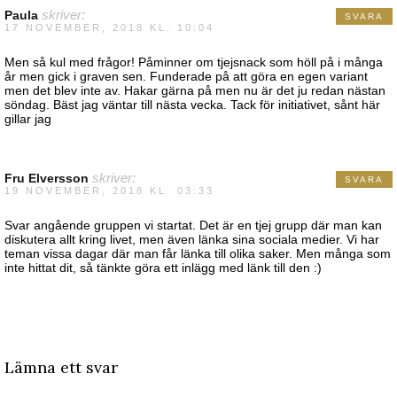
Paula
skriver:
SVARA
17 NOVEMBER, 2018 KL. 10:04
Men så kul med frågor! Påminner om tjejsnack som höll på i många
år men gick i graven sen. Funderade på att göra en egen variant
men det blev inte av. Hakar gärna på men nu är det ju redan nästan
söndag. Bäst jag väntar till nästa vecka. Tack för initiativet, sånt här
gillar jag
Fru Elversson
skriver:
SVARA
19 NOVEMBER, 2018 KL. 03:33
Svar angående gruppen vi startat. Det är en tjej grupp där man kan
diskutera allt kring livet, men även länka sina sociala medier. Vi har
teman vissa dagar där man får länka till olika saker. Men många som
inte hittat dit, så tänkte göra ett inlägg med länk till den :)
Lämna ett svar