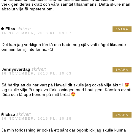
verkligen deras skratt och våra samtal tillsammans. Detta skulle man
absolut vilja få repetera om.
Elisa
skriver:
SVARA
16 NOVEMBER, 2018 KL. 09:57
Det kan jag verkligen förstå och hade nog själv valt något liknande
om min familj inte fanns. <3
Jennysvardag
skriver:
SVARA
16 NOVEMBER, 2018 KL. 10:03
Så härligt att du har vart på Hawaii dit skulle jag också vilja åkt till
jag skulle vilja få uppleva förlossningen med Loui igen. Känslan av att
föda och få upp honom på mitt bröst
Elisa
skriver:
SVARA
16 NOVEMBER, 2018 KL. 10:28
Ja min förlossning är också ett sånt där ögonblick jag skulle kunna