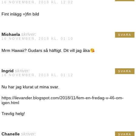
16 NOVEMBER, 2018 KL. 12:02
Fint inlägg =)fin bild
Michaela
skriver:
SVARA
16 NOVEMBER, 2018 KL. 01:10
Mrm Hawaii? Gudars så häftigt. Dit vill jag åka
Ingrid
skriver:
SVARA
16 NOVEMBER, 2018 KL. 01:12
Nu har jag klurat ut mina svar.
https://ilevander.blogspot.com/2018/11/fem-en-fredag-v-46-om-
igen.html
Trevlig helg!
Chanelle
skriver:
SVARA