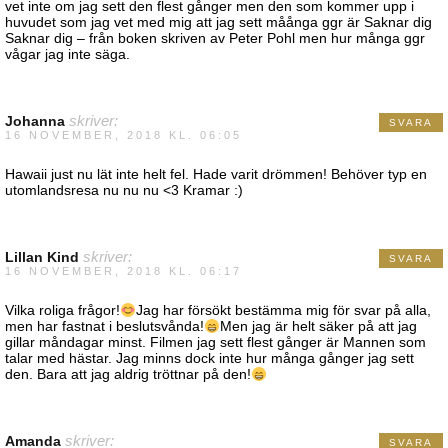
vet inte om jag sett den flest gånger men den som kommer upp i
huvudet som jag vet med mig att jag sett måånga ggr är Saknar dig
Saknar dig – från boken skriven av Peter Pohl men hur många ggr
vågar jag inte säga.
Johanna
skriver:
SVARA
16 NOVEMBER, 2018 KL. 06:05
Hawaii just nu lät inte helt fel. Hade varit drömmen! Behöver typ en
utomlandsresa nu nu nu <3 Kramar :)
Lillan Kind
skriver:
SVARA
16 NOVEMBER, 2018 KL. 06:17
Vilka roliga frågor!
Jag har försökt bestämma mig för svar på alla,
men har fastnat i beslutsvånda!
Men jag är helt säker på att jag
gillar måndagar minst. Filmen jag sett flest gånger är Mannen som
talar med hästar. Jag minns dock inte hur många gånger jag sett
den. Bara att jag aldrig tröttnar på den!
Amanda
skriver:
SVARA