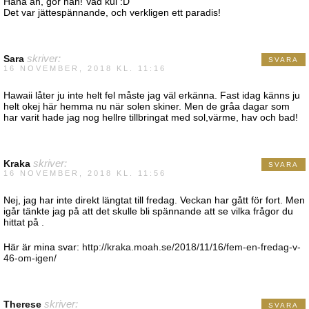
Haha åh, gör han! Vad kul :D
Det var jättespännande, och verkligen ett paradis!
Sara
skriver:
SVARA
16 NOVEMBER, 2018 KL. 11:16
Hawaii låter ju inte helt fel måste jag väl erkänna. Fast idag känns ju
helt okej här hemma nu när solen skiner. Men de gråa dagar som
har varit hade jag nog hellre tillbringat med sol,värme, hav och bad!
Kraka
skriver:
SVARA
16 NOVEMBER, 2018 KL. 11:56
Nej, jag har inte direkt längtat till fredag. Veckan har gått för fort. Men
igår tänkte jag på att det skulle bli spännande att se vilka frågor du
hittat på .
Här är mina svar:
http://kraka.moah.se/2018/11/16/fem-en-fredag-v-
46-om-igen/
Therese
skriver:
SVARA