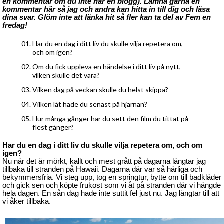
en kommentar om du inte har en blogg). Lämna gärna en
kommentar här så jag och andra kan hitta in till dig och läsa
dina svar. Glöm inte att länka hit så fler kan ta del av Fem en
fredag!
Har du en dag i ditt liv du skulle vilja repetera om,
och om igen?
Om du fick uppleva en händelse i ditt liv på nytt,
vilken skulle det vara?
Vilken dag på veckan skulle du helst skippa?
Vilken låt hade du senast på hjärnan?
Hur många gånger har du sett den film du tittat på
flest gånger?
Har du en dag i ditt liv du skulle vilja repetera om, och om
igen?
Nu när det är mörkt, kallt och mest grått på dagarna längtar jag
tillbaka till stranden på Hawaii. Dagarna där var så härliga och
bekymmersfria. Vi steg upp, tog en springtur, bytte om till badkläder
och gick sen och köpte frukost som vi åt på stranden där vi hängde
hela dagen. En sån dag hade inte suttit fel just nu. Jag längtar till att
vi åker tillbaka.