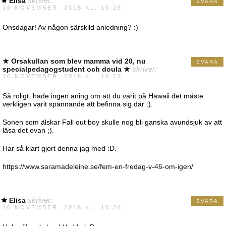
Elisa
skriver:
SVARA
16 NOVEMBER, 2018 KL. 10:28
Onsdagar! Av någon särskild anledning? :)
★ Orsakullan som blev mamma vid 20, nu
SVARA
specialpedagogstudent och doula ★
skriver:
16 NOVEMBER, 2018 KL. 10:13
Så roligt, hade ingen aning om att du varit på Hawaii det måste
verkligen varit spännande att befinna sig där :).
Sonen som älskar Fall out boy skulle nog bli ganska avundsjuk av att
läsa det ovan ;).
Har så klart gjort denna jag med :D.
https://www.saramadeleine.se/fem-en-fredag-v-46-om-igen/
Elisa
skriver:
SVARA
16 NOVEMBER, 2018 KL. 10:26