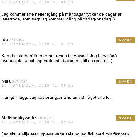
16 NOVEMBER, 2018 KL. 06:39
Jag kommer inte heller igång på måndagar tycker de dagar är
jättetröga, som sagt jag kommer igång på tisdag-onsdag :)
Ida
skriver:
SVARA
16 NOVEMBER, 2018 KL. 07:29
Kan du inte berätta mer om resan till Hawaii? Jag blev sååå
avundsjuk nu och jag hade inte tackat nej till en resa dit :)
Nilla
skriver:
SVARA
16 NOVEMBER, 2018 KL. 08:25
Härligt inlägg. Jag kopierar gärna listan vid något tillfälle.
Melissaskywalkz
skriver:
SVARA
16 NOVEMBER, 2018 KL. 09:48
Jag skulle vilja återuppleva varje sekund jag fick med min fästman,