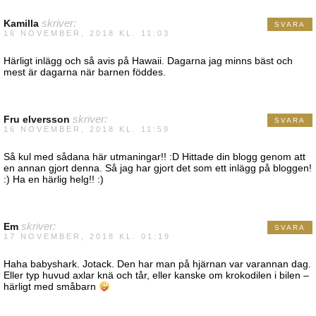
Kamilla
skriver:
SVARA
16 NOVEMBER, 2018 KL. 11:03
Härligt inlägg och så avis på Hawaii. Dagarna jag minns bäst och
mest är dagarna när barnen föddes.
Fru elversson
skriver:
SVARA
16 NOVEMBER, 2018 KL. 11:59
Så kul med sådana här utmaningar!! :D Hittade din blogg genom att
en annan gjort denna. Så jag har gjort det som ett inlägg på bloggen!
:) Ha en härlig helg!! :)
Em
skriver:
SVARA
17 NOVEMBER, 2018 KL. 01:19
Haha babyshark. Jotack. Den har man på hjärnan var varannan dag.
Eller typ huvud axlar knä och tår, eller kanske om krokodilen i bilen –
härligt med småbarn