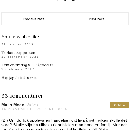
Previous Post
Next Post
You may also like
29 oktober, 2013
Turkanarapporten
17 september, 2021
Fem en fredag v. 37: Ägodelar
26 februari, 2017
Hej, jag är introvert
33 kommentarer
Malin Moen
skriver:
SVARA
16 NOVEMBER, 2018 KL. 08:55
(2.) Om du fick uppleva en händelse i ditt liv på nytt, vilken skulle det
vara? Skulle vilja ha tillbaka ögonblicket man hade en familj. Mor och
far. Kanske en semester eller en enkel kortleks kväll. Saknar