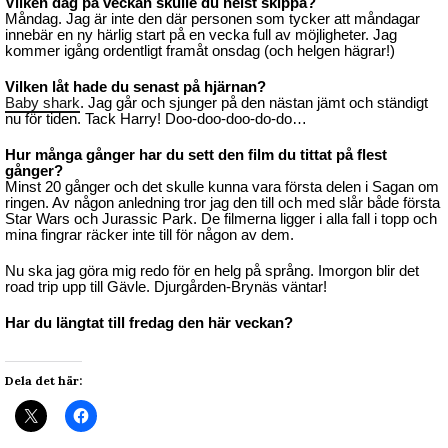
Vilken dag på veckan skulle du helst skippa?
Måndag. Jag är inte den där personen som tycker att måndagar
innebär en ny härlig start på en vecka full av möjligheter. Jag
kommer igång ordentligt framåt onsdag (och helgen hägrar!)
Vilken låt hade du senast på hjärnan?
Baby shark
. Jag går och sjunger på den nästan jämt och ständigt
nu för tiden. Tack Harry! Doo-doo-doo-do-do…
Hur många gånger har du sett den film du tittat på flest
gånger?
Minst 20 gånger och det skulle kunna vara första delen i Sagan om
ringen. Av någon anledning tror jag den till och med slår både första
Star Wars och Jurassic Park. De filmerna ligger i alla fall i topp och
mina fingrar räcker inte till för någon av dem.
Nu ska jag göra mig redo för en helg på språng. Imorgon blir det
road trip upp till Gävle. Djurgården-Brynäs väntar!
Har du längtat till fredag den här veckan?
Dela det här: