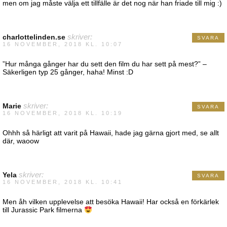
men om jag måste välja ett tillfälle är det nog när han friade till mig :)
charlottelinden.se
skriver:
SVARA
16 NOVEMBER, 2018 KL. 10:07
”Hur många gånger har du sett den film du har sett på mest?” –
Säkerligen typ 25 gånger, haha! Minst :D
Marie
skriver:
SVARA
16 NOVEMBER, 2018 KL. 10:19
Ohhh så härligt att varit på Hawaii, hade jag gärna gjort med, se allt
där, waoow
Yela
skriver:
SVARA
16 NOVEMBER, 2018 KL. 10:41
Men åh vilken upplevelse att besöka Hawaii! Har också en förkärlek
till Jurassic Park filmerna