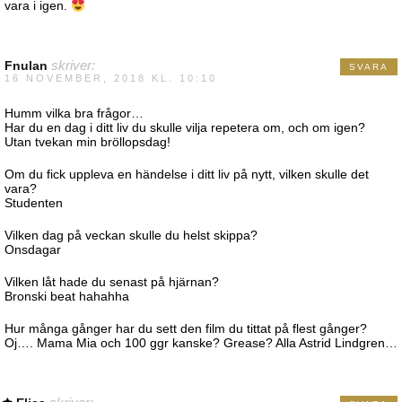
vara i igen.
Fnulan
skriver:
SVARA
16 NOVEMBER, 2018 KL. 10:10
Humm vilka bra frågor…
Har du en dag i ditt liv du skulle vilja repetera om, och om igen?
Utan tvekan min bröllopsdag!
Om du fick uppleva en händelse i ditt liv på nytt, vilken skulle det
vara?
Studenten
Vilken dag på veckan skulle du helst skippa?
Onsdagar
Vilken låt hade du senast på hjärnan?
Bronski beat hahahha
Hur många gånger har du sett den film du tittat på flest gånger?
Oj…. Mama Mia och 100 ggr kanske? Grease? Alla Astrid Lindgren…