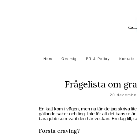
Skip
to
the
content
Hem
Om mig
PR & Policy
Kontakt
Frågelista om gra
20 decembe
En katt kom i vägen, men nu tänkte jag skriva lit
gällande saker och ting. Inte för att det kanske ä
bara jobb som varit den här veckan. En dag till, sen
Första craving?