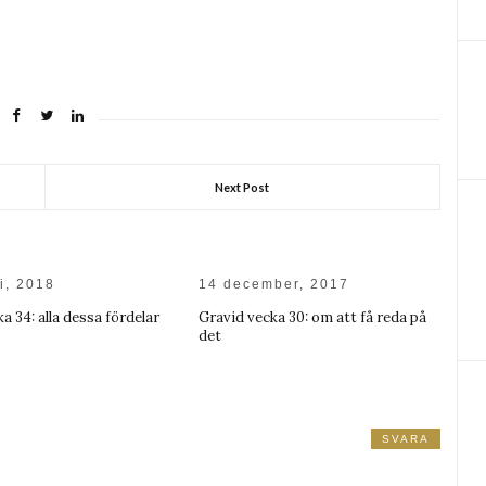
Next Post
i, 2018
14 december, 2017
a 34: alla dessa fördelar
Gravid vecka 30: om att få reda på
det
SVARA