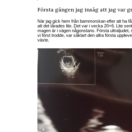
Första gången jag insåg att jag var g
När jag gick hem från barnmorskan efter att ha fått
att det tårades lite. Det var i vecka 20+6. Lite se
magen är i vägen någonstans. Första ultraljudet, 
vi först trodde, var såklart den allra första upplev
växte.