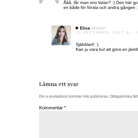
Ååå, får man sno listan? :) Den här gra
en både för första och andra gången :
Elisa
skriver:
21 DECEMBER, 2017 KL. 0
Självklart! :)
Kan ju vara kul att göra en jämfö
Lämna ett svar
Din e-postadress kommer inte publiceras.
Obligatoriska fäl
Kommentar
*