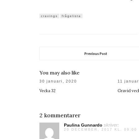
cravings
frågelista
Previous Post
You may also like
30 januari, 2020
11 januar
Vecka 32
Gravid veck
2 kommentarer
Paulina Gunnardo
skriver:
20 DECEMBER, 2017 KL. 09:00