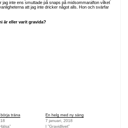
när jag inte ens smuttade på snaps på midsommarafton vilket
vanligheterna att jag inte dricker något alls. Hon och svärfar
i är eller varit gravida?
 börja träna
En helg med ny säng
018
7 januari, 2018
 Hälsa”
I ”Gravidlivet”