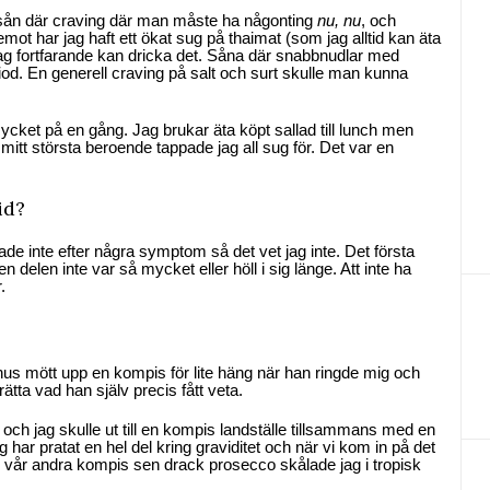
En sån där craving där man måste ha någonting
nu, nu
, och
mot har jag haft ett ökat sug på thaimat (som jag alltid kan äta
g fortfarande kan dricka det. Såna där snabbnudlar med
iod. En generell craving på salt och surt skulle man kunna
cket på en gång. Jag brukar äta köpt sallad till lunch men
mitt största beroende tappade jag all sug för. Det var en
id?
etade inte efter några symptom så det vet jag inte. Det första
delen inte var så mycket eller höll i sig länge. Att inte ha
.
s mött upp en kompis för lite häng när han ringde mig och
ätta vad han själv precis fått veta.
ch jag skulle ut till en kompis landställe tillsammans med en
ar pratat en hel del kring graviditet och när vi kom in på det
ch vår andra kompis sen drack prosecco skålade jag i tropisk