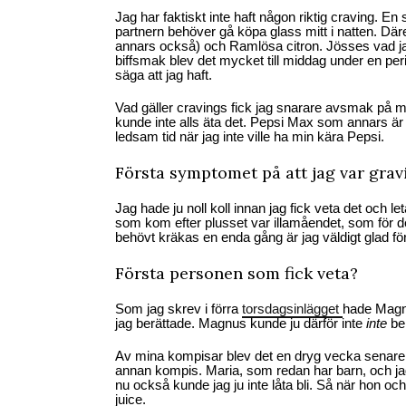
Jag har faktiskt inte haft någon riktig craving. 
partnern behöver gå köpa glass mitt i natten. Däre
annars också) och Ramlösa citron. Jösses vad ja
biffsmak blev det mycket till middag under en per
säga att jag haft.
Vad gäller cravings fick jag snarare avsmak på my
kunde inte alls äta det. Pepsi Max som annars är 
ledsam tid när jag inte ville ha min kära Pepsi.
Första symptomet på att jag var grav
Jag hade ju noll koll innan jag fick veta det och l
som kom efter plusset var illamåendet, som för den 
behövt kräkas en enda gång är jag väldigt glad för
Första personen som fick veta?
Som jag skrev i förra
torsdagsinlägget
hade Magnu
jag berättade. Magnus kunde ju därför inte
inte
ber
Av mina kompisar blev det en dryg vecka senare o
annan kompis. Maria, som redan har barn, och jag h
nu också kunde jag ju inte låta bli. Så när hon o
juice.