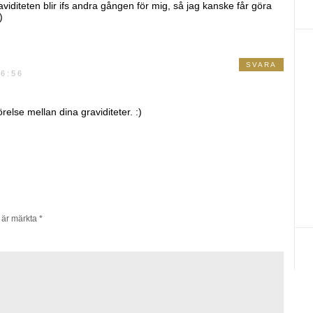
viditeten blir ifs andra gången för mig, så jag kanske får göra
)
SVARA
6:56
relse mellan dina graviditeter. :)
t är märkta
*