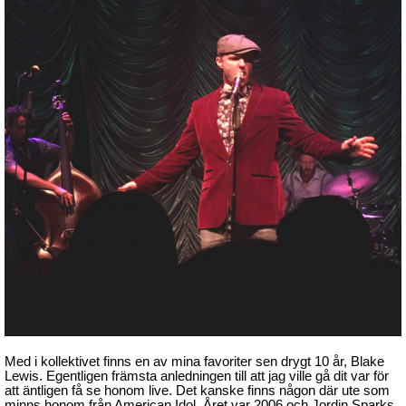
Med i kollektivet finns en av mina favoriter sen drygt 10 år, Blake
Lewis. Egentligen främsta anledningen till att jag ville gå dit var för
att äntligen få se honom live. Det kanske finns någon där ute som
minns honom från American Idol. Året var 2006 och Jordin Sparks