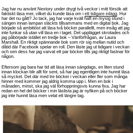
Jag har nu använt Nextory under drygt två veckor i mitt försök att
faktiskt läsa mer, vilket du kunde läsa om i
ett tidigare inlägg
. Hur
har det nu gått? Jo tack, jag har varje kväll haft en mysig stund i
sängen innan lampan släckts tillsammans med en digital bok. Jag
började så ambitiöst att läsa två böcker parallellt, men insåg att jag
inte funkar så utan vill läsa en i taget. Det upplägget skrotades och
jag påbörjade istället en tredje bok – Vänförfrågan, av Laura
Marshall. En riktigt spännande bok som rör sig mellan nutid och
dåtid där Facebook spelar en roll. Den läste jag ut tidigare i veckan
och sen dess har jag varvat ett par böcker tills jag riktigt fastnar för
någon.
Eftersom jag bara har tid att läsa innan sängdags, en liten stund
innan klockan blir allt för sent, så har jag egentligen inte hunnit läsa
så mycket. Det där med tre böcker i veckan eller fler som många
hinner med kommer jag aldrig komma upp i. Men en bok i
månaden, minst, ska jag väl förhoppningsvis kunna fixa. Jag har
redan en hel del böcker i min läslista jag är nyfiken på och böcker
jag inte hunnit läsa men velat ett längre tag.