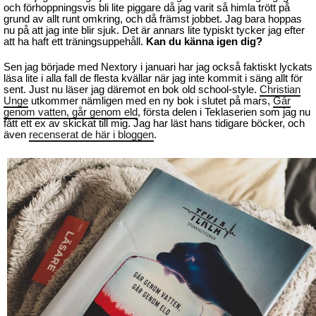
och förhoppningsvis bli lite piggare då jag varit så himla trött på
grund av allt runt omkring, och då främst jobbet. Jag bara hoppas
nu på att jag inte blir sjuk. Det är annars lite typiskt tycker jag efter
att ha haft ett träningsuppehåll.
Kan du känna igen dig?
Sen jag började med Nextory i januari har jag också faktiskt lyckats
läsa lite i alla fall de flesta kvällar när jag inte kommit i säng allt för
sent. Just nu läser jag däremot en bok old school-style.
Christian
Unge
utkommer nämligen med en ny bok i slutet på mars,
Går
genom vatten, går genom eld
, första delen i Teklaserien som jag nu
fått ett ex av skickat till mig. Jag har läst hans tidigare böcker, och
även
recenserat de här i bloggen
.