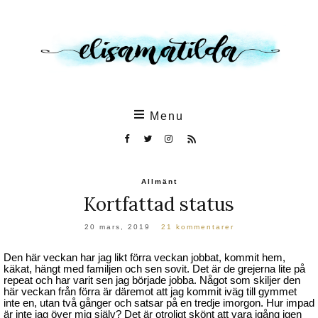
Skip
to
the
content
Menu
Allmänt
Kortfattad status
20 mars, 2019
21 kommentarer
Den här veckan har jag likt förra veckan jobbat, kommit hem,
käkat, hängt med familjen och sen sovit. Det är de grejerna lite på
repeat och har varit sen jag började jobba. Något som skiljer den
här veckan från förra är däremot att jag kommit iväg till gymmet
inte en, utan två gånger och satsar på en tredje imorgon. Hur impad
är inte jag över mig själv? Det är otroligt skönt att vara igång igen