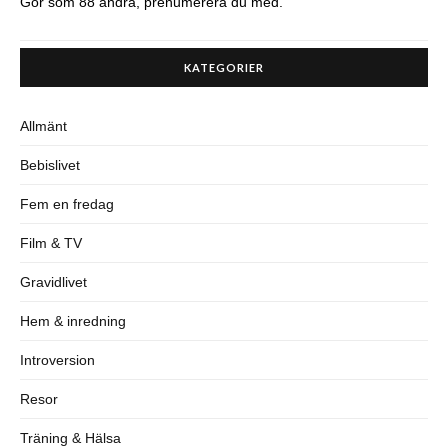
Gör som 88 andra, prenumerera du med.
KATEGORIER
Allmänt
Bebislivet
Fem en fredag
Film & TV
Gravidlivet
Hem & inredning
Introversion
Resor
Träning & Hälsa