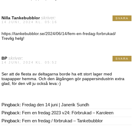
Nilla Tankebubblor
skriver:
SVARA
14 JUNI, 2024 KL. 05:16
https://tankebubblor.se/2024/06/14/fem-en-fredag-forbrukad/
Trevlig helg!
BP
skriver:
SVARA
14 JUNI, 2024 KL. 05:52
Ser att de flesta av deltagarna borde ha ett stort lager med
toapapper hemma. Och den åtgången gör pappersindustrin extra
glad, för den vill ju också leva:-)
Pingback:
Fredag den 14 juni | Janerik Sundh
Pingback:
Fem en fredag 2023 v24: Förbrukad – Karoleen
Pingback:
Fem en fredag / förbrukad – Tankebubblor