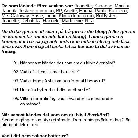
De som länkade förra veckan var:
Jeanette
,
Susanne
,
Monika
,
Janerik
,
Teskedsgumman
,
BP
,
Anette
,
Hanna
,
Paula
,
Karoleen
,
Mrs Calloway
,
Susie
,
Ingrid
,
Klimakteriehäxan
,
Boklysten
,
Jeanette
,
Debutsky
,
Hannele
,
Madeleine
,
Nilla
Du deltar genom att svara på frågorna i din blogg (eller genom
en kommentar om du inte har en blogg). Lämna gärna en
kommentar här så jag och andra kan hitta in till dig och läsa
dina svar. Kom ihåg att länka hit så fler kan ta del av Fem en
fredag.
När senast kändes det som om du blivit överkörd?
Vad i ditt hem saknar batterier?
Vad är inne på sluttampen inför att bytas ut?
Hur ofta byter du ut din tandborste?
Vilken förbrukningsvara använder du mest under
en månad?
När senast kändes det som om du blivit överkörd?
Senaste gången jag styrketränade. Den träningsvärken dag 2 är
aldrig att leka med.
Vad i ditt hem saknar batterier?