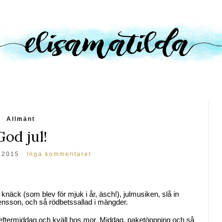
Allmänt
God jul!
 2015
Inga kommentarer
med knäck (som blev för mjuk i år, äsch!), julmusiken, slå in
vensson, och så rödbetssallad i mängder.
eftermiddag och kväll hos mor. Middag, paketöppning och så