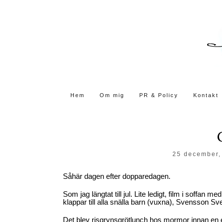
Skip
to
the
content
Hem
Om mig
PR & Policy
Kontakt
25 december,
Såhär dagen efter dopparedagen.
Som jag längtat till jul. Lite ledigt, film i soffan 
klappar till alla snälla barn (vuxna), Svensson S
Det blev risgrynsgrötlunch hos mormor innan en 