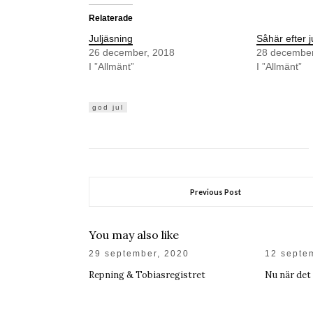
Relaterade
Juljäsning
Såhär efter j
26 december, 2018
28 december
I ”Allmänt”
I ”Allmänt”
god jul
Previous Post
You may also like
29 september, 2020
12 septe
Repning & Tobiasregistret
Nu när det