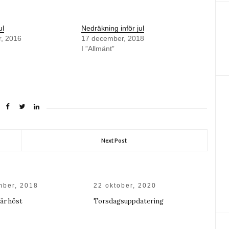
ul
Nedräkning inför jul
, 2016
17 december, 2018
I ”Allmänt”
Next Post
mber, 2018
22 oktober, 2020
 är höst
Torsdagsuppdatering