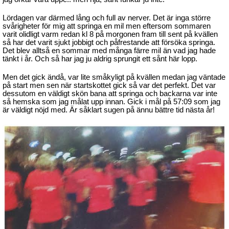
Lördagen var därmed lång och full av nerver. Det är inga större
svårigheter för mig att springa en mil men eftersom sommaren
varit olidligt varm redan kl 8 på morgonen fram till sent på kvällen
så har det varit sjukt jobbigt och påfrestande att försöka springa.
Det blev alltså en sommar med många färre mil än vad jag hade
tänkt i år. Och så har jag ju aldrig sprungit ett sånt här lopp.
Men det gick ändå, var lite småkyligt på kvällen medan jag väntade
på start men sen när startskottet gick så var det perfekt. Det var
dessutom en väldigt skön bana att springa och backarna var inte
så hemska som jag målat upp innan. Gick i mål på 57:09 som jag
är väldigt nöjd med. Är såklart sugen på ännu bättre tid nästa år!