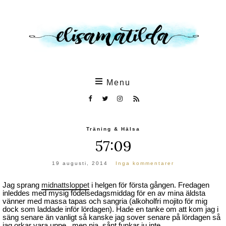
Skip
to
the
content
Menu
Träning & Hälsa
57:09
19 augusti, 2014
Inga kommentarer
Jag sprang
midnattsloppet
i helgen för första gången. Fredagen
inleddes med mysig födelsedagsmiddag för en av mina äldsta
vänner med massa tapas och sangria (alkoholfri mojito för mig
dock som laddade inför lördagen). Hade en tanke om att kom jag i
säng senare än vanligt så kanske jag sover senare på lördagen så
jag orkar vara uppe.. men nja, sånt funkar ju inte.