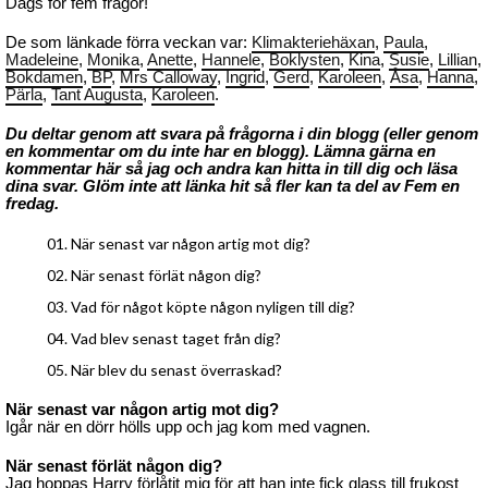
Dags för fem frågor!
De som länkade förra veckan var:
Klimakteriehäxan
,
Paula
,
Madeleine
,
Monika
,
Anette
,
Hannele
,
Boklysten
,
Kina
,
Susie
,
Lillian
,
Bokdamen
,
BP
,
Mrs Calloway
,
Ingrid
,
Gerd
,
Karoleen
,
Åsa
,
Hanna
,
Pärla
,
Tant Augusta
,
Karoleen
.
Du deltar genom att svara på frågorna i din blogg (eller genom
en kommentar om du inte har en blogg). Lämna gärna en
kommentar här så jag och andra kan hitta in till dig och läsa
dina svar. Glöm inte att länka hit så fler kan ta del av Fem en
fredag.
När senast var någon artig mot dig?
När senast förlät någon dig?
Vad för något köpte någon nyligen till dig?
Vad blev senast taget från dig?
När blev du senast överraskad?
När senast var någon artig mot dig?
Igår när en dörr hölls upp och jag kom med vagnen.
När senast förlät någon dig?
Jag hoppas Harry förlåtit mig för att han inte fick glass till frukost