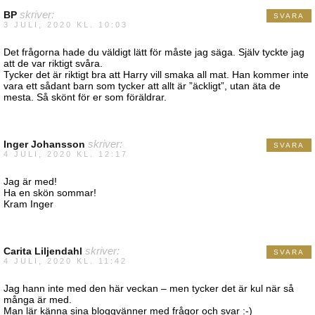
BP
skriver:
SVARA
3 JULI, 2020 KL. 10:03
Det frågorna hade du väldigt lätt för måste jag säga. Själv tyckte jag
att de var riktigt svåra.
Tycker det är riktigt bra att Harry vill smaka all mat. Han kommer inte
vara ett sådant barn som tycker att allt är ”äckligt”, utan äta de
mesta. Så skönt för er som föräldrar.
Inger Johansson
skriver:
SVARA
4 JULI, 2020 KL. 12:17
Jag är med!
Ha en skön sommar!
Kram Inger
Carita Liljendahl
skriver:
SVARA
4 JULI, 2020 KL. 11:42
Jag hann inte med den här veckan – men tycker det är kul när så
många är med.
Man lär känna sina bloggvänner med frågor och svar :-)