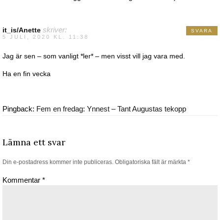
it_is/Anette
skriver:
SVARA
5 JULI, 2020 KL. 11:38
Jag är sen – som vanligt *ler* – men visst vill jag vara med.
Ha en fin vecka
Pingback:
Fem en fredag: Ynnest – Tant Augustas tekopp
Lämna ett svar
Din e-postadress kommer inte publiceras.
Obligatoriska fält är märkta
*
Kommentar
*