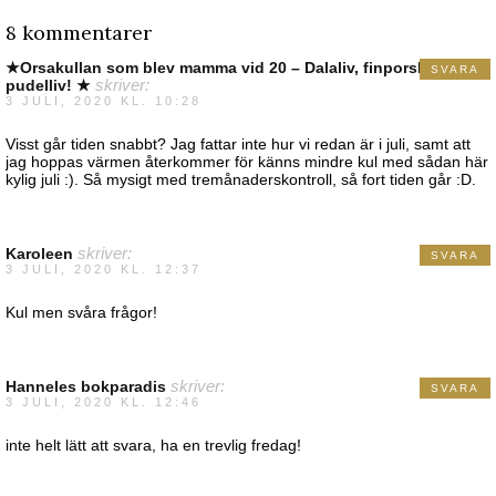
8 kommentarer
★Orsakullan som blev mamma vid 20 – Dalaliv, finporslin &
SVARA
pudelliv! ★
skriver:
3 JULI, 2020 KL. 10:28
Visst går tiden snabbt? Jag fattar inte hur vi redan är i juli, samt att
jag hoppas värmen återkommer för känns mindre kul med sådan här
kylig juli :). Så mysigt med tremånaderskontroll, så fort tiden går :D.
Karoleen
skriver:
SVARA
3 JULI, 2020 KL. 12:37
Kul men svåra frågor!
Hanneles bokparadis
skriver:
SVARA
3 JULI, 2020 KL. 12:46
inte helt lätt att svara, ha en trevlig fredag!