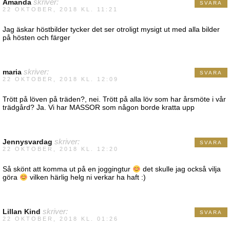
Amanda
skriver:
SVARA
22 OKTOBER, 2018 KL. 11:21
Jag äskar höstbilder tycker det ser otroligt mysigt ut med alla bilder
på hösten och färger
maria
skriver:
SVARA
22 OKTOBER, 2018 KL. 12:09
Trött på löven på träden?, nei. Trött på alla löv som har årsmöte i vår
trädgård? Ja. Vi har MASSOR som någon borde kratta upp
Jennysvardag
skriver:
SVARA
22 OKTOBER, 2018 KL. 12:20
Så skönt att komma ut på en joggingtur
det skulle jag också vilja
göra
vilken härlig helg ni verkar ha haft :)
Lillan Kind
skriver:
SVARA
22 OKTOBER, 2018 KL. 01:26