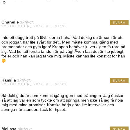
:D
Chanelle
skriver:
SVARA
22 OKTOBER, 2018 KL. 07:05
Inte ett dugg trött på lövbilderna haha! Vad duktig du är som är ute
och joggar, har lite svårt för det.. Men måste komma igång med
promenader och gym igen! Kroppen behöver ju verkligen få röra på
sig. Vad kul att första tanden är på väg! Även fast det är lite jobbigt
för er och han kan jag tänka mig. Måste kännas lite konstigt för han
Kamilla
skriver:
SVARA
22 OKTOBER, 2018 KL. 08:29
Så duktig du är som kommit igång igen med träningen. Jag önskar
så att jag var en som tyckte om att springa men icke så jag få nöja
mig med mina promisar. Kanske börja göra lite intervaller och
springa när stunder. Tack för tipset.
Melissa
skriver:
SVARA