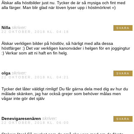
Älskar alla höstbilder just nu. Tycker de är så mysiga och fint med
alla färger. Man blir glad när löven lyser upp i höstmörkret =)
Nilla
skriver:
SVARA
22 OKTOBER, 2018 KL. 04:18
Älskar verkligen bilder på höstlöv, så härligt med alla dessa
höstfärger :) Det var verkligen kanonväder i helgen för en joggingtur
:) Verkar som att ni haft en fin helg.
olga
skriver:
SVARA
22 OKTOBER, 2018 KL. 04:21
Tycker det låter väldigt rimligt! Du får gärna dela med dig av hur du
målade skänken, jag har också grejer som behöver målas men
vågar inte gör det själv
Denevigaresenären
skriver:
SVARA
22 OKTOBER, 2018 KL. 06:00