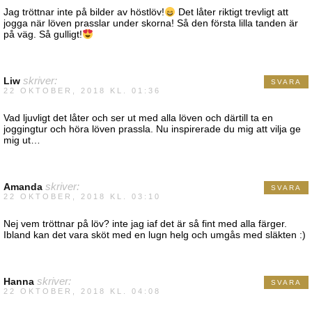
Jag tröttnar inte på bilder av höstlöv!
Det låter riktigt trevligt att
jogga när löven prasslar under skorna! Så den första lilla tanden är
på väg. Så gulligt!
Liw
skriver:
SVARA
22 OKTOBER, 2018 KL. 01:36
Vad ljuvligt det låter och ser ut med alla löven och därtill ta en
joggingtur och höra löven prassla. Nu inspirerade du mig att vilja ge
mig ut…
Amanda
skriver:
SVARA
22 OKTOBER, 2018 KL. 03:10
Nej vem tröttnar på löv? inte jag iaf det är så fint med alla färger.
Ibland kan det vara sköt med en lugn helg och umgås med släkten :)
Hanna
skriver:
SVARA
22 OKTOBER, 2018 KL. 04:08