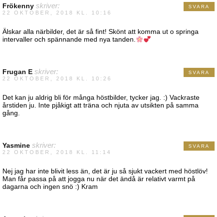
Frökenny
skriver:
SVARA
22 OKTOBER, 2018 KL. 10:16
Älskar alla närbilder, det är så fint! Skönt att komma ut o springa
intervaller och spännande med nya tanden.
Frugan E
skriver:
SVARA
22 OKTOBER, 2018 KL. 10:26
Det kan ju aldrig bli för många höstbilder, tycker jag. :) Vackraste
årstiden ju. Inte pjåkigt att träna och njuta av utsikten på samma
gång.
Yasmine
skriver:
SVARA
22 OKTOBER, 2018 KL. 11:14
Nej jag har inte blivit less än, det är ju så sjukt vackert med höstlöv!
Man får passa på att jogga nu när det ändå är relativt varmt på
dagarna och ingen snö :) Kram