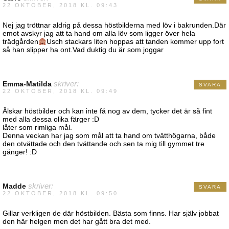
22 OKTOBER, 2018 KL. 09:43
Nej jag tröttnar aldrig på dessa höstbilderna med löv i bakrunden.Där
emot avskyr jag att ta hand om alla löv som ligger över hela
trädgården
Usch stackars liten hoppas att tanden kommer upp fort
så han slipper ha ont.Vad duktig du är som joggar
Emma-Matilda
skriver:
SVARA
22 OKTOBER, 2018 KL. 09:49
Älskar höstbilder och kan inte få nog av dem, tycker det är så fint
med alla dessa olika färger :D
låter som rimliga mål.
Denna veckan har jag som mål att ta hand om tvätthögarna, både
den otvättade och den tvättande och sen ta mig till gymmet tre
gånger! :D
Madde
skriver:
SVARA
22 OKTOBER, 2018 KL. 09:50
Gillar verkligen de där höstbilden. Bästa som finns. Har själv jobbat
den här helgen men det har gått bra det med.