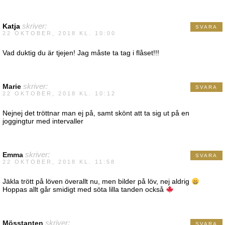
Katja
skriver:
SVARA
22 OKTOBER, 2018 KL. 10:00
Vad duktig du är tjejen! Jag måste ta tag i flåset!!!
Marie
skriver:
SVARA
22 OKTOBER, 2018 KL. 10:12
Nejnej det tröttnar man ej på, samt skönt att ta sig ut på en
joggingtur med intervaller
Emma
skriver:
SVARA
22 OKTOBER, 2018 KL. 11:58
Jäkla trött på löven överallt nu, men bilder på löv, nej aldrig
Hoppas allt går smidigt med söta lilla tanden också
Mösstanten
skriver:
SVARA