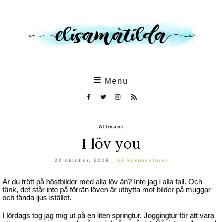
Skip
to
the
content
Menu
Allmänt
I löv you
22 oktober, 2018
33 kommentarer
Är du trött på höstbilder med alla löv än? Inte jag i alla fall. Och
tänk, det står inte på förrän löven är utbytta mot bilder på muggar
och tända ljus istället.
I lördags tog jag mig ut på en liten springtur. Joggingtur för att vara