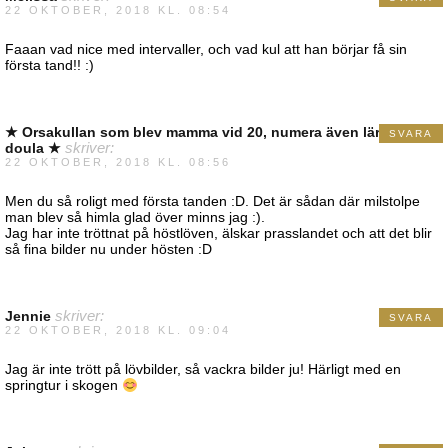
22 OKTOBER, 2018 KL. 08:54
Faaan vad nice med intervaller, och vad kul att han börjar få sin
första tand!! :)
★ Orsakullan som blev mamma vid 20, numera även lärare och
SVARA
doula ★
skriver:
22 OKTOBER, 2018 KL. 08:56
Men du så roligt med första tanden :D. Det är sådan där milstolpe
man blev så himla glad över minns jag :).
Jag har inte tröttnat på höstlöven, älskar prasslandet och att det blir
så fina bilder nu under hösten :D
Jennie
skriver:
SVARA
22 OKTOBER, 2018 KL. 09:04
Jag är inte trött på lövbilder, så vackra bilder ju! Härligt med en
springtur i skogen