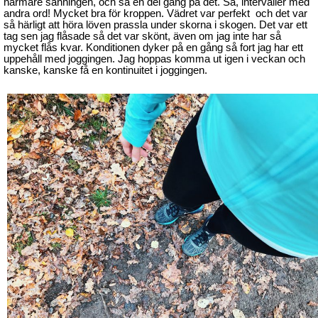
närmare sanningen, och så en del gång på det. Så, intervaller med
andra ord! Mycket bra för kroppen. Vädret var perfekt och det var
så härligt att höra löven prassla under skorna i skogen. Det var ett
tag sen jag flåsade så det var skönt, även om jag inte har så
mycket flås kvar. Konditionen dyker på en gång så fort jag har ett
uppehåll med joggingen. Jag hoppas komma ut igen i veckan och
kanske, kanske få en kontinuitet i joggingen.