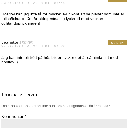
23 OKTOBER, 2018 KL. 07:49
Höstlöv kan jag inte få för mycket av. Skönt att se planer som inte är
fullspäckade. Det är aldrig mina. :-) lycka till med veckan
ochtandsprickningen!
Jeanette
skriver:
SVARA
24 OKTOBER, 2018 KL. 04:20
Jag kan inte bli trött på höstbilder, tycker det är så himla fint med
höstlöv :)
Lämna ett svar
Din e-postadress kommer inte publiceras.
Obligatoriska fält är märkta
*
Kommentar
*