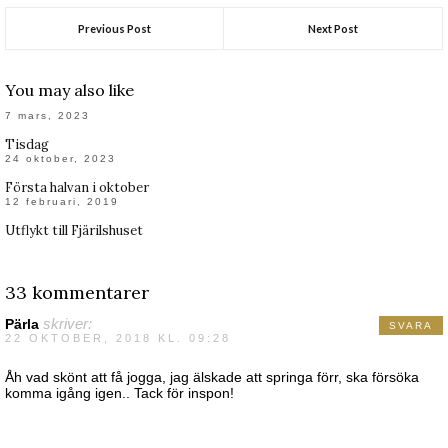
Previous Post
Next Post
You may also like
7 mars, 2023
Tisdag
24 oktober, 2023
Första halvan i oktober
12 februari, 2019
Utflykt till Fjärilshuset
33 kommentarer
Pärla
skriver:
SVARA
22 OKTOBER, 2018 KL. 09:28
Åh vad skönt att få jogga, jag älskade att springa förr, ska försöka
komma igång igen.. Tack för inspon!