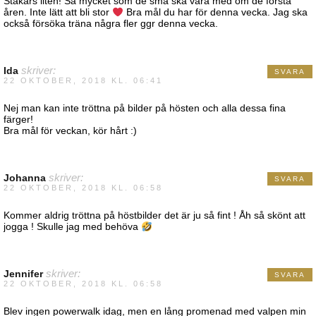
Stakars liten! Så mycket som de små ska vara med om de första
åren. Inte lätt att bli stor
Bra mål du har för denna vecka. Jag ska
också försöka träna några fler ggr denna vecka.
Ida
skriver:
SVARA
22 OKTOBER, 2018 KL. 06:41
Nej man kan inte tröttna på bilder på hösten och alla dessa fina
färger!
Bra mål för veckan, kör hårt :)
Johanna
skriver:
SVARA
22 OKTOBER, 2018 KL. 06:58
Kommer aldrig tröttna på höstbilder det är ju så fint ! Åh så skönt att
jogga ! Skulle jag med behöva
Jennifer
skriver:
SVARA
22 OKTOBER, 2018 KL. 06:58
Blev ingen powerwalk idag, men en lång promenad med valpen min