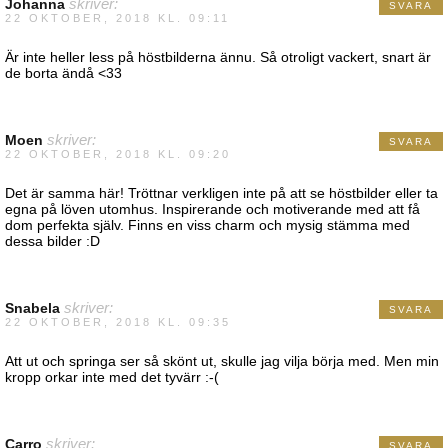
Johanna
skriver:
SVARA
22 OKTOBER, 2018 KL. 09:11
Är inte heller less på höstbilderna ännu. Så otroligt vackert, snart är
de borta ändå <33
Moen
skriver:
SVARA
22 OKTOBER, 2018 KL. 09:20
Det är samma här! Tröttnar verkligen inte på att se höstbilder eller ta
egna på löven utomhus. Inspirerande och motiverande med att få
dom perfekta själv. Finns en viss charm och mysig stämma med
dessa bilder :D
Snabela
skriver:
SVARA
22 OKTOBER, 2018 KL. 09:35
Att ut och springa ser så skönt ut, skulle jag vilja börja med. Men min
kropp orkar inte med det tyvärr :-(
Carro
skriver:
SVARA