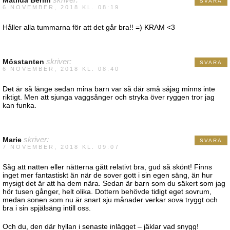
SVARA
6 NOVEMBER, 2018 KL. 08:19
Håller alla tummarna för att det går bra!! =) KRAM <3
Mösstanten
skriver:
SVARA
6 NOVEMBER, 2018 KL. 08:40
Det är så länge sedan mina barn var så där små såjag minns inte
riktigt. Men att sjunga vaggsånger och stryka över ryggen tror jag
kan funka.
Marie
skriver:
SVARA
7 NOVEMBER, 2018 KL. 09:07
Såg att natten eller nätterna gått relativt bra, gud så skönt! Finns
inget mer fantastiskt än när de sover gott i sin egen säng, än hur
mysigt det är att ha dem nära. Sedan är barn som du säkert som jag
hör tusen gånger, helt olika. Dottern behövde tidigt eget sovrum,
medan sonen som nu är snart sju månader verkar sova tryggt och
bra i sin spjälsäng intill oss.
Och du, den där hyllan i senaste inlägget – jäklar vad snygg!