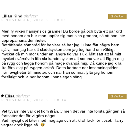
Lillan Kind
skriver:
SVARA
5 NOVEMBER, 2018 KL. 08:01
Men fy vilken hänsynslös granne! Du borde gå och byta ett par ord
med honom om hur man uppför sig mot sina grannar, så att han inte
upprepar sina dumheter.
Beträffande sömnråd för bebisar så har jag ju inte fått några barn
själv, men jag har ett sladdsyskon som jag tog hand om väldigt
mycket då min mor under en längre tid var sjuk. Mitt sätt att få mitt
mycket svårsövda lilla skrikande syskon att somna var att lägga mig
på rygg och lägga honom på mage ovanpå mig. Då kunde jag killa
lite försiktigt på ryggen också. Detta kortade ner insomningstiden
från evigheter till minuter, och när han somnat lyfte jag honom
försiktigt och la ner honom i hans egen säng.
Elisa
skriver:
SVARA
5 NOVEMBER, 2018 KL. 08:14
Vet tyvärr inte var det kom ifrån. :/ men det var inte första gången så
fortsätter det får vi göra något.
Vad mysigt det låter med magläge och att klia! Tack för tipset, Harry
vägrar dock ligga så.