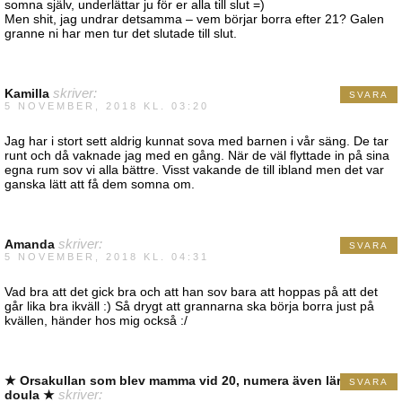
somna själv, underlättar ju för er alla till slut =)
Men shit, jag undrar detsamma – vem börjar borra efter 21? Galen
granne ni har men tur det slutade till slut.
Kamilla
skriver:
SVARA
5 NOVEMBER, 2018 KL. 03:20
Jag har i stort sett aldrig kunnat sova med barnen i vår säng. De tar
runt och då vaknade jag med en gång. När de väl flyttade in på sina
egna rum sov vi alla bättre. Visst vakande de till ibland men det var
ganska lätt att få dem somna om.
Amanda
skriver:
SVARA
5 NOVEMBER, 2018 KL. 04:31
Vad bra att det gick bra och att han sov bara att hoppas på att det
går lika bra ikväll :) Så drygt att grannarna ska börja borra just på
kvällen, händer hos mig också :/
★ Orsakullan som blev mamma vid 20, numera även lärare och
SVARA
doula ★
skriver: