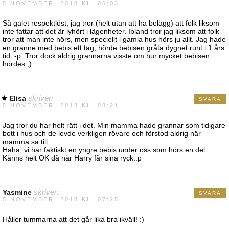
5 NOVEMBER, 2018 KL. 06:03
Så galet respektlöst, jag tror (helt utan att ha belägg) att folk liksom
inte fattar att det är lyhört i lägenheter. Ibland tror jag liksom att folk
tror att man inte hörs, men speciellt i gamla hus hörs ju allt. Jag hade
en granne med bebis ett tag, hörde bebisen gråta dygnet runt i 1 års
tid :-p. Tror dock aldrig grannarna visste om hur mycket bebisen
hördes ;)
Elisa
skriver:
SVARA
5 NOVEMBER, 2018 KL. 08:21
Jag tror du har helt rätt i det. Min mamma hade grannar som tidigare
bott i hus och de levde verkligen rövare och förstod aldrig när
mamma sa till.
Haha, vi har faktiskt en yngre bebis under oss som hörs en del.
Känns helt OK då när Harry får sina ryck.:p
Yasmine
skriver:
SVARA
5 NOVEMBER, 2018 KL. 07:25
Håller tummarna att det går lika bra ikväll! :)