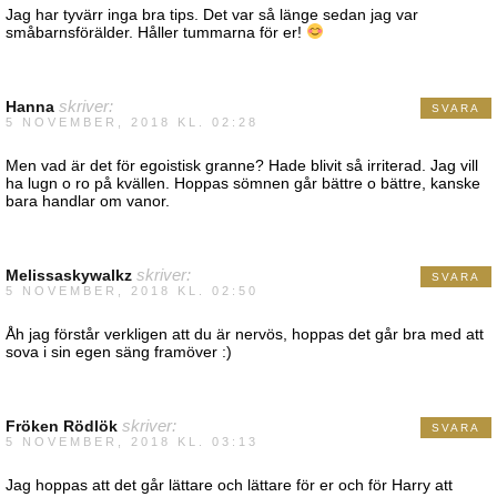
Jag har tyvärr inga bra tips. Det var så länge sedan jag var
småbarnsförälder. Håller tummarna för er!
Hanna
skriver:
SVARA
5 NOVEMBER, 2018 KL. 02:28
Men vad är det för egoistisk granne? Hade blivit så irriterad. Jag vill
ha lugn o ro på kvällen. Hoppas sömnen går bättre o bättre, kanske
bara handlar om vanor.
Melissaskywalkz
skriver:
SVARA
5 NOVEMBER, 2018 KL. 02:50
Åh jag förstår verkligen att du är nervös, hoppas det går bra med att
sova i sin egen säng framöver :)
Fröken Rödlök
skriver:
SVARA
5 NOVEMBER, 2018 KL. 03:13
Jag hoppas att det går lättare och lättare för er och för Harry att