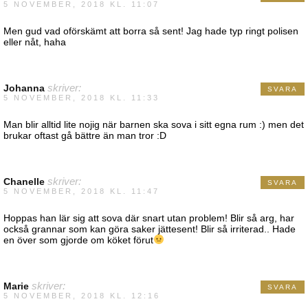
5 NOVEMBER, 2018 KL. 11:07
Men gud vad oförskämt att borra så sent! Jag hade typ ringt polisen
eller nåt, haha
Johanna
skriver:
SVARA
5 NOVEMBER, 2018 KL. 11:33
Man blir alltid lite nojig när barnen ska sova i sitt egna rum :) men det
brukar oftast gå bättre än man tror :D
Chanelle
skriver:
SVARA
5 NOVEMBER, 2018 KL. 11:47
Hoppas han lär sig att sova där snart utan problem! Blir så arg, har
också grannar som kan göra saker jättesent! Blir så irriterad.. Hade
en över som gjorde om köket förut
Marie
skriver:
SVARA
5 NOVEMBER, 2018 KL. 12:16