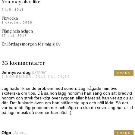
You may also like
4 juli, 2018
Fixvecka
8 oktober, 2018
Fläng hela helgen
12 maj, 2018
En lördagsmorgon för mig själv
33 kommentarer
Jennysvardag
skriver:
SVARA
5 NOVEMBER, 2018 KL. 09:59
Jag hade liknande problem med sonen. Jag frågade min bvc
sköterska om tips. Då sa hon lägg honom i han säng och sitt bredvid
honom och stryk försiktigt över ryggen eller håret så han vet att du är
där. Det funkade även om han ställde sig upp och höll låda. Så det
var bara att lägga honom ner och säga nu ska du sova. Jag har alltid
på lugn musik då somnar han bäst :)
Olga
skriver:
SVARA