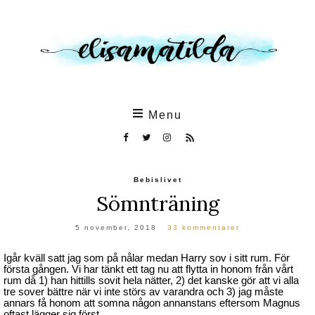
Skip
to
the
content
Menu
Bebislivet
Sömnträning
5 november, 2018
33 kommentarer
Igår kväll satt jag som på nålar medan Harry sov i sitt rum. För
första gången. Vi har tänkt ett tag nu att flytta in honom från vårt
rum då 1) han hittills sovit hela nätter, 2) det kanske gör att vi alla
tre sover bättre när vi inte störs av varandra och 3) jag måste
annars få honom att somna någon annanstans eftersom Magnus
oftast lägger sig först.