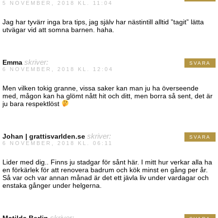
5 NOVEMBER, 2018 KL. 11:04
Jag har tyvärr inga bra tips, jag själv har nästintill alltid ”tagit” lätta
utvägar vid att somna barnen. haha.
Emma
skriver:
SVARA
6 NOVEMBER, 2018 KL. 12:04
Men vilken tokig granne, vissa saker kan man ju ha överseende
med, mågon kan ha glömt nått hit och ditt, men borra så sent, det är
ju bara respektlöst
Johan | grattisvarlden.se
skriver:
SVARA
6 NOVEMBER, 2018 KL. 06:11
Lider med dig.. Finns ju stadgar för sånt här. I mitt hur verkar alla ha
en förkärlek för att renovera badrum och kök minst en gång per år.
Så var och var annan månad är det ett jävla liv under vardagar och
enstaka gånger under helgerna.
Matilda Berlin
skriver: