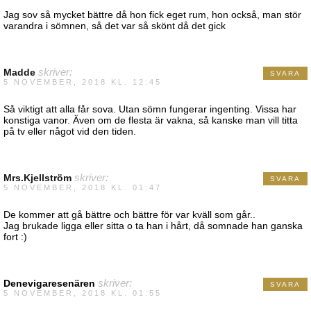
Jag sov så mycket bättre då hon fick eget rum, hon också, man stör
varandra i sömnen, så det var så skönt då det gick
Madde
skriver:
SVARA
5 NOVEMBER, 2018 KL. 12:45
Så viktigt att alla får sova. Utan sömn fungerar ingenting. Vissa har
konstiga vanor. Även om de flesta är vakna, så kanske man vill titta
på tv eller något vid den tiden.
Mrs.Kjellström
skriver:
SVARA
5 NOVEMBER, 2018 KL. 01:47
De kommer att gå bättre och bättre för var kväll som går..
Jag brukade ligga eller sitta o ta han i hårt, då somnade han ganska
fort :)
Denevigaresenären
skriver:
SVARA
5 NOVEMBER, 2018 KL. 01:55