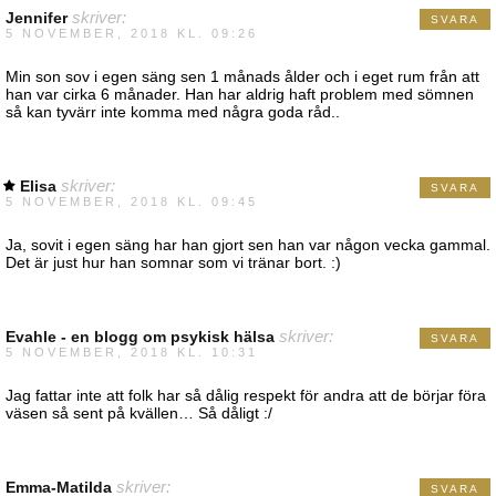
Jennifer
skriver:
SVARA
5 NOVEMBER, 2018 KL. 09:26
Min son sov i egen säng sen 1 månads ålder och i eget rum från att
han var cirka 6 månader. Han har aldrig haft problem med sömnen
så kan tyvärr inte komma med några goda råd..
Elisa
skriver:
SVARA
5 NOVEMBER, 2018 KL. 09:45
Ja, sovit i egen säng har han gjort sen han var någon vecka gammal.
Det är just hur han somnar som vi tränar bort. :)
Evahle - en blogg om psykisk hälsa
skriver:
SVARA
5 NOVEMBER, 2018 KL. 10:31
Jag fattar inte att folk har så dålig respekt för andra att de börjar föra
väsen så sent på kvällen… Så dåligt :/
Emma-Matilda
skriver:
SVARA