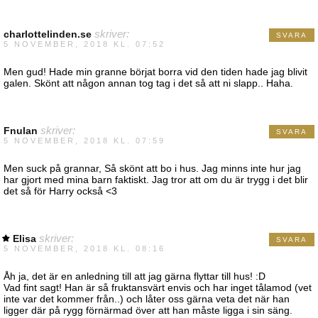
charlottelinden.se
skriver:
SVARA
5 NOVEMBER, 2018 KL. 07:52
Men gud! Hade min granne börjat borra vid den tiden hade jag blivit
galen. Skönt att någon annan tog tag i det så att ni slapp.. Haha.
Fnulan
skriver:
SVARA
5 NOVEMBER, 2018 KL. 07:59
Men suck på grannar, Så skönt att bo i hus. Jag minns inte hur jag
har gjort med mina barn faktiskt. Jag tror att om du är trygg i det blir
det så för Harry också <3
Elisa
skriver:
SVARA
5 NOVEMBER, 2018 KL. 08:16
Åh ja, det är en anledning till att jag gärna flyttar till hus! :D
Vad fint sagt! Han är så fruktansvärt envis och har inget tålamod (vet
inte var det kommer från..) och låter oss gärna veta det när han
ligger där på rygg förnärmad över att han måste ligga i sin säng.