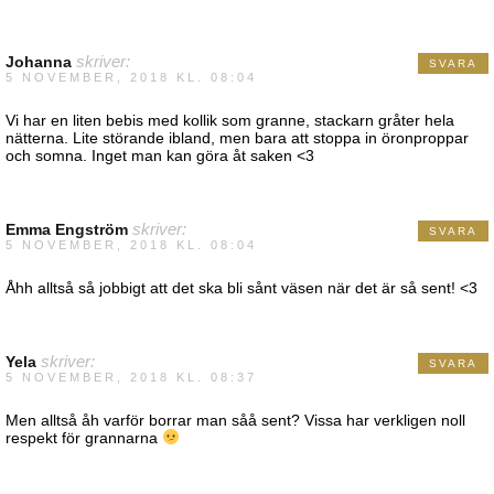
Johanna
skriver:
SVARA
5 NOVEMBER, 2018 KL. 08:04
Vi har en liten bebis med kollik som granne, stackarn gråter hela
nätterna. Lite störande ibland, men bara att stoppa in öronproppar
och somna. Inget man kan göra åt saken <3
Emma Engström
skriver:
SVARA
5 NOVEMBER, 2018 KL. 08:04
Åhh alltså så jobbigt att det ska bli sånt väsen när det är så sent! <3
Yela
skriver:
SVARA
5 NOVEMBER, 2018 KL. 08:37
Men alltså åh varför borrar man såå sent? Vissa har verkligen noll
respekt för grannarna