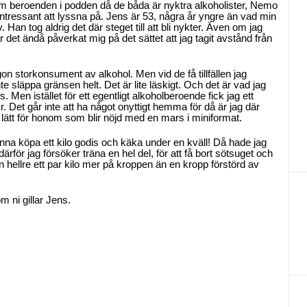
 beroenden i podden då de båda är nyktra alkoholister, Nemo
t intressant att lyssna på. Jens är 53, några år yngre än vad min
. Han tog aldrig det där steget till att bli nykter. Även om jag
r det ändå påverkat mig på det sättet att jag tagit avstånd från
gon storkonsument av alkohol. Men vid de få tillfällen jag
inte släppa gränsen helt. Det är lite läskigt. Och det är vad jag
Men istället för ett egentligt alkoholberoende fick jag ett
. Det går inte att ha något onyttigt hemma för då är jag där
 lätt för honom som blir nöjd med en mars i miniformat.
na köpa ett kilo godis och käka under en kväll! Då hade jag
 därför jag försöker träna en hel del, för att få bort sötsuget och
hellre ett par kilo mer på kroppen än en kropp förstörd av
om ni gillar Jens.