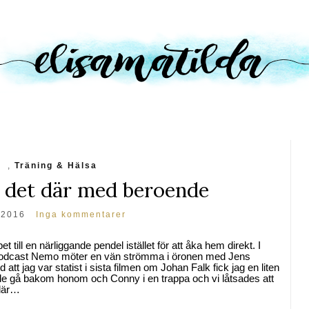
t
,
Träning & Hälsa
 det där med beroende
 2016
Inga kommentarer
 till en närliggande pendel istället för att åka hem direkt. I
dcast Nemo möter en vän strömma i öronen med Jens
tt jag var statist i sista filmen om Johan Falk fick jag en liten
le gå bakom honom och Conny i en trappa och vi låtsades att
ådär…