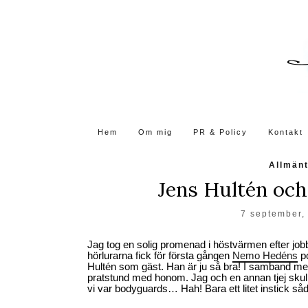
Skip
to
the
content
Hem
Om mig
PR & Policy
Kontakt
Allmän
Jens Hultén och
7 september,
Jag tog en solig promenad i höstvärmen efter jobbet
hörlurarna fick för första gången
Nemo Hedéns
po
Hultén som gäst. Han är ju så bra! I samband med a
pratstund med honom. Jag och en annan tjej skul
vi var bodyguards… Hah! Bara ett litet instick s