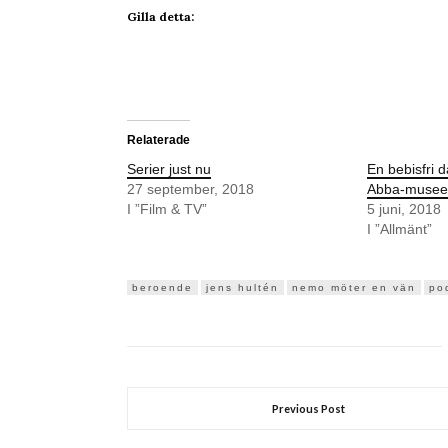
Gilla detta:
Relaterade
Serier just nu
En bebisfri 
27 september, 2018
Abba-musee
I ”Film & TV”
5 juni, 2018
I ”Allmänt”
beroende
jens hultén
nemo möter en vän
po
Previous Post