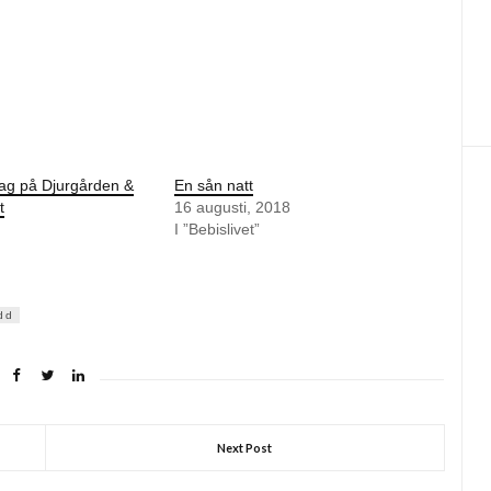
dag på Djurgården &
En sån natt
t
16 augusti, 2018
I ”Bebislivet”
dd
Next Post