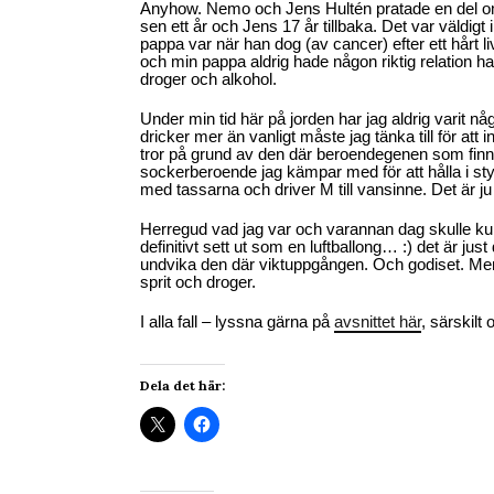
Anyhow. Nemo och Jens Hultén pratade en del om
sen ett år och Jens 17 år tillbaka. Det var väldig
pappa var när han dog (av cancer) efter ett hårt liv
och min pappa aldrig hade någon riktig relation ha
droger och alkohol.
Under min tid här på jorden har jag aldrig varit nå
dricker mer än vanligt måste jag tänka till för att 
tror på grund av den där beroendegenen som finns. 
sockerberoende jag kämpar med för att hålla i styr
med tassarna och driver M till vansinne. Det är ju
Herregud vad jag var och varannan dag skulle kun
definitivt sett ut som en luftballong… :) det är just
undvika den där viktuppgången. Och godiset. Men 
sprit och droger.
I alla fall – lyssna gärna på
avsnittet här
, särskilt 
Dela det här: