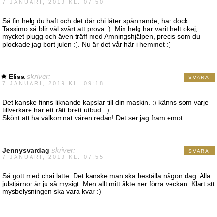
7 JANUARI, 2019 KL. 07:50
Så fin helg du haft och det där chi låter spännande, har dock
Tassimo så blir väl svårt att prova :). Min helg har varit helt okej,
mycket plugg och även träff med Amningshjälpen, precis som du
plockade jag bort julen :). Nu är det vår här i hemmet :)
Elisa
skriver:
SVARA
7 JANUARI, 2019 KL. 09:18
Det kanske finns liknande kapslar till din maskin. :) känns som varje
tillverkare har ett rätt brett utbud. :)
Skönt att ha välkomnat våren redan! Det ser jag fram emot.
Jennysvardag
skriver:
SVARA
7 JANUARI, 2019 KL. 07:55
Så gott med chai latte. Det kanske man ska beställa någon dag. Alla
julstjärnor är ju så mysigt. Men allt mitt åkte ner förra veckan. Klart stt
mysbelysningen ska vara kvar :)