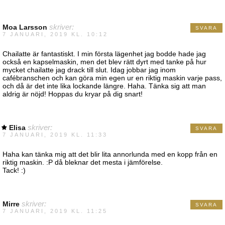
Moa Larsson
skriver:
SVARA
7 JANUARI, 2019 KL. 10:12
Chailatte är fantastiskt. I min första lägenhet jag bodde hade jag
också en kapselmaskin, men det blev rätt dyrt med tanke på hur
mycket chailatte jag drack till slut. Idag jobbar jag inom
cafébranschen och kan göra min egen ur en riktig maskin varje pass,
och då är det inte lika lockande längre. Haha. Tänka sig att man
aldrig är nöjd! Hoppas du kryar på dig snart!
Elisa
skriver:
SVARA
7 JANUARI, 2019 KL. 11:33
Haha kan tänka mig att det blir lita annorlunda med en kopp från en
riktig maskin. :P då bleknar det mesta i jämförelse.
Tack! :)
Mirre
skriver:
SVARA
7 JANUARI, 2019 KL. 11:25