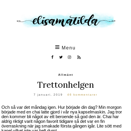
Skip
to
the
content
Menu
Allmänt
Trettonhelgen
7 januari, 2019
46 kommentarer
Och så var det måndag igen. Hur började din dag? Min morgon
började med en chai latte gjord i vår nya kapselmaskin. Jag tror
den kommer bli något av ett beroende så god den är. Chai har
aldrig riktigt varit någon favorit tidigare så det var en fin
överraskning när jag smakade första gången igår. Lite sött med
kanel vilket inte var helt dumt.