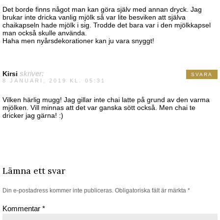
Det borde finns något man kan göra själv med annan dryck. Jag
brukar inte dricka vanlig mjölk så var lite besviken att själva
chaikapseln hade mjölk i sig. Trodde det bara var i den mjölkkapsel
man också skulle använda.
Haha men nyårsdekorationer kan ju vara snyggt!
Kirsi
skriver:
SVARA
8 JANUARI, 2019 KL. 05:31
Vilken härlig mugg! Jag gillar inte chai latte på grund av den varma
mjölken. Vill minnas att det var ganska sött också. Men chai te
dricker jag gärna! :)
Lämna ett svar
Din e-postadress kommer inte publiceras.
Obligatoriska fält är märkta
*
Kommentar
*