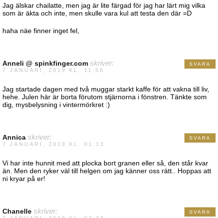
Jag älskar chailatte, men jag är lite färgad för jag har lärt mig vilka
som är äkta och inte, men skulle vara kul att testa den där =D
haha näe finner inget fel,
Anneli @ spinkfinger.com
skriver:
SVARA
7 JANUARI, 2019 KL. 11:56
Jag startade dagen med två muggar starkt kaffe för att vakna till liv,
hehe. Julen här är borta förutom stjärnorna i fönstren. Tänkte som
dig, mysbelysning i vintermörkret :)
Annica
skriver:
SVARA
7 JANUARI, 2019 KL. 01:13
Vi har inte hunnit med att plocka bort granen eller så, den står kvar
än. Men den ryker väl till helgen om jag känner oss rätt.. Hoppas att
ni kryar på er!
Chanelle
skriver:
SVARA
7 JANUARI, 2019 KL. 02:33