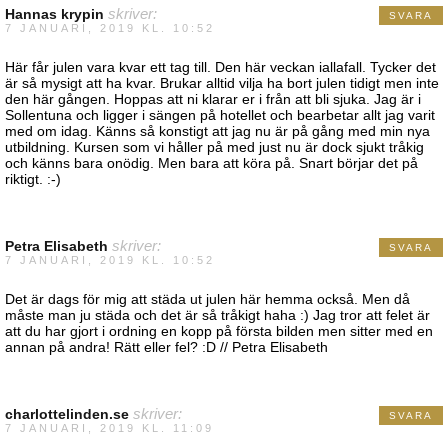
Hannas krypin
skriver:
SVARA
7 JANUARI, 2019 KL. 10:52
Här får julen vara kvar ett tag till. Den här veckan iallafall. Tycker det
är så mysigt att ha kvar. Brukar alltid vilja ha bort julen tidigt men inte
den här gången. Hoppas att ni klarar er i från att bli sjuka. Jag är i
Sollentuna och ligger i sängen på hotellet och bearbetar allt jag varit
med om idag. Känns så konstigt att jag nu är på gång med min nya
utbildning. Kursen som vi håller på med just nu är dock sjukt tråkig
och känns bara onödig. Men bara att köra på. Snart börjar det på
riktigt. :-)
Petra Elisabeth
skriver:
SVARA
7 JANUARI, 2019 KL. 10:52
Det är dags för mig att städa ut julen här hemma också. Men då
måste man ju städa och det är så tråkigt haha :) Jag tror att felet är
att du har gjort i ordning en kopp på första bilden men sitter med en
annan på andra! Rätt eller fel? :D // Petra Elisabeth
charlottelinden.se
skriver:
SVARA
7 JANUARI, 2019 KL. 11:09