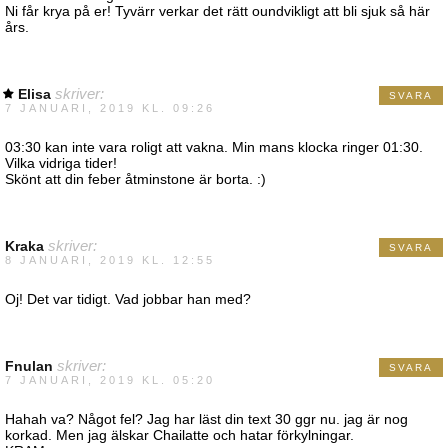
Ni får krya på er! Tyvärr verkar det rätt oundvikligt att bli sjuk så här
års.
Elisa
skriver:
SVARA
7 JANUARI, 2019 KL. 09:26
03:30 kan inte vara roligt att vakna. Min mans klocka ringer 01:30.
Vilka vidriga tider!
Skönt att din feber åtminstone är borta. :)
Kraka
skriver:
SVARA
8 JANUARI, 2019 KL. 12:55
Oj! Det var tidigt. Vad jobbar han med?
Fnulan
skriver:
SVARA
7 JANUARI, 2019 KL. 05:20
Hahah va? Något fel? Jag har läst din text 30 ggr nu. jag är nog
korkad. Men jag älskar Chailatte och hatar förkylningar.