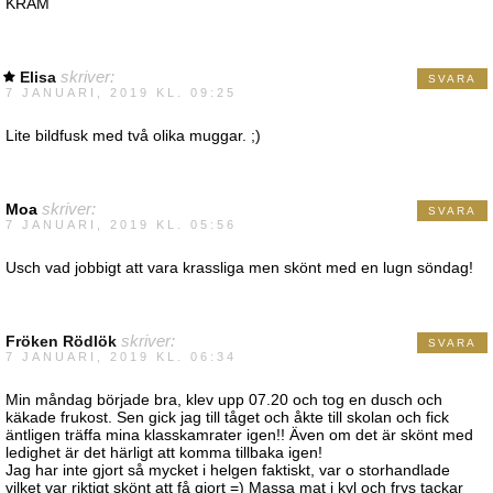
KRAM
Elisa
skriver:
SVARA
7 JANUARI, 2019 KL. 09:25
Lite bildfusk med två olika muggar. ;)
Moa
skriver:
SVARA
7 JANUARI, 2019 KL. 05:56
Usch vad jobbigt att vara krassliga men skönt med en lugn söndag!
Fröken Rödlök
skriver:
SVARA
7 JANUARI, 2019 KL. 06:34
Min måndag började bra, klev upp 07.20 och tog en dusch och
käkade frukost. Sen gick jag till tåget och åkte till skolan och fick
äntligen träffa mina klasskamrater igen!! Även om det är skönt med
ledighet är det härligt att komma tillbaka igen!
Jag har inte gjort så mycket i helgen faktiskt, var o storhandlade
vilket var riktigt skönt att få gjort =) Massa mat i kyl och frys tackar