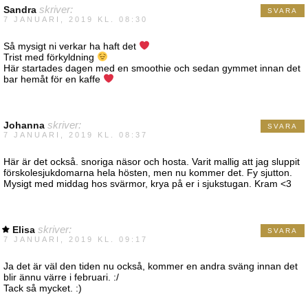
Sandra
skriver:
SVARA
7 JANUARI, 2019 KL. 08:30
Så mysigt ni verkar ha haft det
Trist med förkyldning
Här startades dagen med en smoothie och sedan gymmet innan det
bar hemåt för en kaffe
Johanna
skriver:
SVARA
7 JANUARI, 2019 KL. 08:37
Här är det också. snoriga näsor och hosta. Varit mallig att jag sluppit
förskolesjukdomarna hela hösten, men nu kommer det. Fy sjutton.
Mysigt med middag hos svärmor, krya på er i sjukstugan. Kram <3
Elisa
skriver:
SVARA
7 JANUARI, 2019 KL. 09:17
Ja det är väl den tiden nu också, kommer en andra sväng innan det
blir ännu värre i februari. :/
Tack så mycket. :)