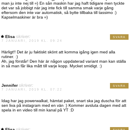
man ju inte nej till =) En sån maskin har jag haft tidigare men tyckte
det var så jobbigt när jag inte fick till samma smak varje gång
eftersom den inte var automatisk, så bytte tillbaka till tassimo :)
Kapselmaskiner är bra =)
Elisa
skriver:
SVARA
7 JANUARI, 2019 KL. 09:24
Härligt!! Det är ju faktiskt skönt att komma igång igen med alla
rutiner. :)
Ah, jag förstår! Den här är någon uppdaterad variant man kan ställa
in så man får lika mått till varje kopp. Mycket smidigt. :)
Jennifer
skriver:
SVARA
7 JANUARI, 2019 KL. 07:22
Idag har jag powerwalkat, hämtat paket, snart ska jag duscha för att
sen liva på instagram med en vän :) Kommer avsluta dagen med att
spela in en video till min kanal på YT :D
Elisa
skriver:
SVARA