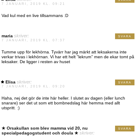
7 JANUARI, 2019 KL. 09:21
Vad kul med en live tillsammans :D
maria
skriver:
SVARA
7 JANUARI, 2019 KL. 07:37
Tumme upp för lekhörna. Tyvärr har jag märkt att leksakerna inte
verkar trivas i lekhörnan. Vi har ett helt ”lekrum” men de ekar tomt på
leksaker. De ligger i resten av huset
Elisa
skriver:
SVARA
7 JANUARI, 2019 KL. 09:20
Haha, nej det gör de inte här heller. I slutet av dagen (eller lunch
snarare) ser det ut som ett bombnedslag här hemma med allt
utspritt. :)
★ Orsakullan som blev mamma vid 20, nu
SVARA
specialpedagogstudent och doula ★
skriver: