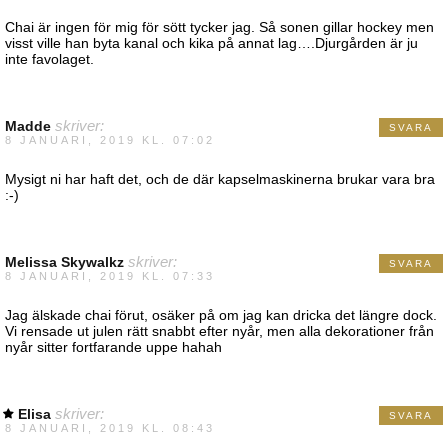
Chai är ingen för mig för sött tycker jag. Så sonen gillar hockey men
visst ville han byta kanal och kika på annat lag….Djurgården är ju
inte favolaget.
Madde
skriver:
SVARA
8 JANUARI, 2019 KL. 07:02
Mysigt ni har haft det, och de där kapselmaskinerna brukar vara bra
:-)
Melissa Skywalkz
skriver:
SVARA
8 JANUARI, 2019 KL. 07:33
Jag älskade chai förut, osäker på om jag kan dricka det längre dock.
Vi rensade ut julen rätt snabbt efter nyår, men alla dekorationer från
nyår sitter fortfarande uppe hahah
Elisa
skriver:
SVARA
8 JANUARI, 2019 KL. 08:43