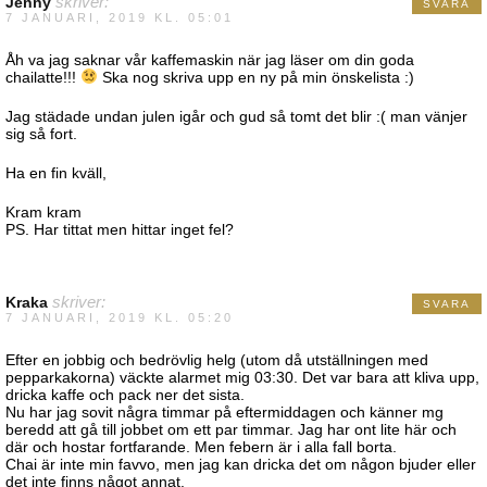
Jenny
skriver:
SVARA
7 JANUARI, 2019 KL. 05:01
Åh va jag saknar vår kaffemaskin när jag läser om din goda
chailatte!!!
Ska nog skriva upp en ny på min önskelista :)
Jag städade undan julen igår och gud så tomt det blir :( man vänjer
sig så fort.
Ha en fin kväll,
Kram kram
PS. Har tittat men hittar inget fel?
Kraka
skriver:
SVARA
7 JANUARI, 2019 KL. 05:20
Efter en jobbig och bedrövlig helg (utom då utställningen med
pepparkakorna) väckte alarmet mig 03:30. Det var bara att kliva upp,
dricka kaffe och pack ner det sista.
Nu har jag sovit några timmar på eftermiddagen och känner mg
beredd att gå till jobbet om ett par timmar. Jag har ont lite här och
där och hostar fortfarande. Men febern är i alla fall borta.
Chai är inte min favvo, men jag kan dricka det om någon bjuder eller
det inte finns något annat.