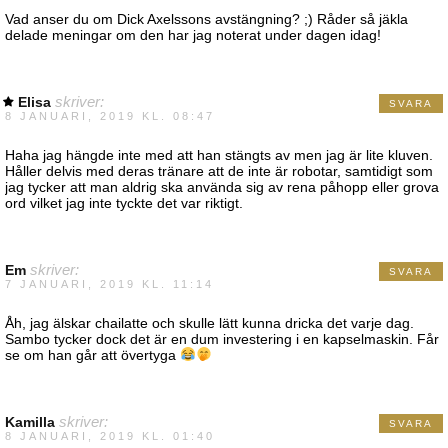
Vad anser du om Dick Axelssons avstängning? ;) Råder så jäkla
delade meningar om den har jag noterat under dagen idag!
Elisa
skriver:
SVARA
8 JANUARI, 2019 KL. 08:47
Haha jag hängde inte med att han stängts av men jag är lite kluven.
Håller delvis med deras tränare att de inte är robotar, samtidigt som
jag tycker att man aldrig ska använda sig av rena påhopp eller grova
ord vilket jag inte tyckte det var riktigt.
Em
skriver:
SVARA
7 JANUARI, 2019 KL. 11:14
Åh, jag älskar chailatte och skulle lätt kunna dricka det varje dag.
Sambo tycker dock det är en dum investering i en kapselmaskin. Får
se om han går att övertyga
Kamilla
skriver:
SVARA
8 JANUARI, 2019 KL. 01:40