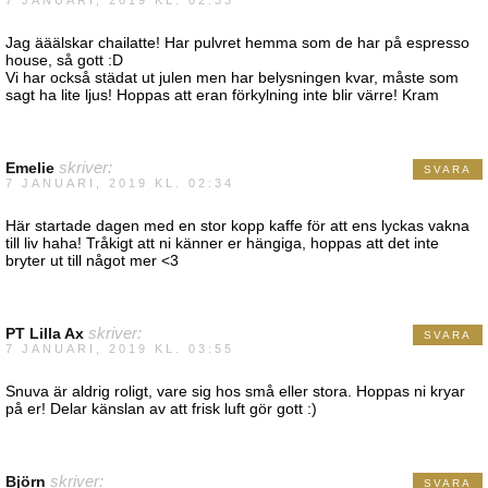
Jag ääälskar chailatte! Har pulvret hemma som de har på espresso
house, så gott :D
Vi har också städat ut julen men har belysningen kvar, måste som
sagt ha lite ljus! Hoppas att eran förkylning inte blir värre! Kram
Emelie
skriver:
SVARA
7 JANUARI, 2019 KL. 02:34
Här startade dagen med en stor kopp kaffe för att ens lyckas vakna
till liv haha! Tråkigt att ni känner er hängiga, hoppas att det inte
bryter ut till något mer <3
PT Lilla Ax
skriver:
SVARA
7 JANUARI, 2019 KL. 03:55
Snuva är aldrig roligt, vare sig hos små eller stora. Hoppas ni kryar
på er! Delar känslan av att frisk luft gör gott :)
Björn
skriver:
SVARA