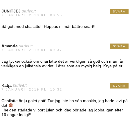
JUNITJEJ
skriver:
SVARA
7 JANUARI, 2019 KL. 08:55
Så gott med chailatte!! Hoppas ni mår bättre snart!!
Amanda
skriver:
SVARA
7 JANUARI, 2019 KL. 09:37
Jag tycker också om chai latte det är verkligen så gott och man får
verkligen en julkänsla av det. Låter som en mysig helg. Krya på er!
Katja
skriver:
SVARA
7 JANUARI, 2019 KL. 10:32
Chailatte är ju galet gott! Tur jag inte ha sån maskin, jag hade levt på
det
I helgen städade vi bort julen och idag började jag jobba igen efter
16 dagar ledigt!!