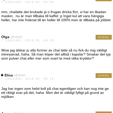
7 JANUARI, 2019 KL. 04:20
mm, chailatte det brukade ja o frugan dricka förr, vi har en likadan
maskin.. nu är man tillbaka till kaffet :p Inget kul att vara hängiga
heller, har inte frisknat till än heller till 100% men är tillbaka på jobbet.
Olga
skriver:
SVARA
7 JANUARI, 2019 KL. 04:28
Wow jag älskar ju alla former av chai latte så nu fick du mig väldigt
intresserad, haha. Så man köper det alltså i kapslar? Smakar det typ
som pulver chai eller mer som svart te med olika kryddor?
Elisa
skriver:
SVARA
7 JANUARI, 2019 KL. 06:19
Jag har ingen som helst koll på chai egentligen och kan nog inte ge
ett riktigt svar på det, haha. Men det är väldigt fylligt på grund av
mjölken.