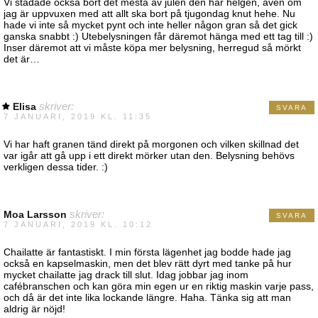
Vi städade också bort det mesta av julen den här helgen, även om
jag är uppvuxen med att allt ska bort på tjugondag knut hehe. Nu
hade vi inte så mycket pynt och inte heller någon gran så det gick
ganska snabbt :) Utebelysningen får däremot hänga med ett tag till :)
Inser däremot att vi måste köpa mer belysning, herregud så mörkt
det är…
Elisa
skriver:
SVARA
7 JANUARI, 2019 KL. 11:35
Vi har haft granen tänd direkt på morgonen och vilken skillnad det
var igår att gå upp i ett direkt mörker utan den. Belysning behövs
verkligen dessa tider. :)
Moa Larsson
skriver:
SVARA
7 JANUARI, 2019 KL. 10:12
Chailatte är fantastiskt. I min första lägenhet jag bodde hade jag
också en kapselmaskin, men det blev rätt dyrt med tanke på hur
mycket chailatte jag drack till slut. Idag jobbar jag inom
cafébranschen och kan göra min egen ur en riktig maskin varje pass,
och då är det inte lika lockande längre. Haha. Tänka sig att man
aldrig är nöjd!